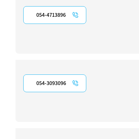
054-4713896
054-3093096