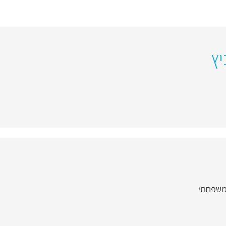
יץ
 משפחתי