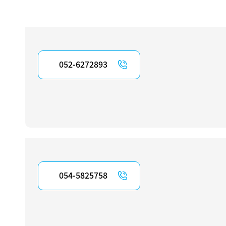
052-6272893
054-5825758