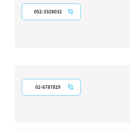
052-3328032
02-6787819