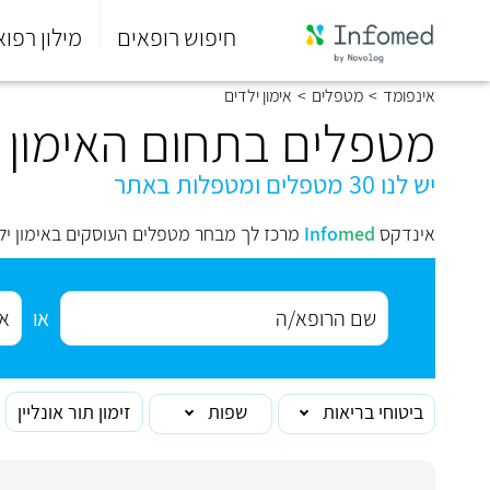
חיפוש רופאים
מילון רפוא
סוף
אינפומד
>
מטפלים
>
אימון ילדים
התפריט
הראשי.
מטפלים בתחום האימון י
יש לנו 30 מטפלים ומטפלות באתר
אינדקס
med
Info
מרכז לך מבחר מטפלים העוסקים באימון יל
או
ביטוחי בריאות
שפות
זימון תור אונליין