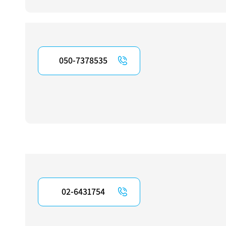
050-7378535
02-6431754