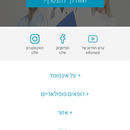
שווה לך להצטרף!
ערוץ הוידאו של
הפייסבוק
האינסטגרם
Infomed
שלנו
שלנו
על אינפומד
רופאים פופולאריים
אזור