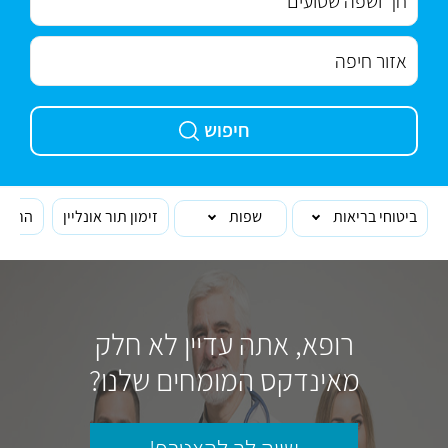
חיפוש
ביטוחי בריאות
שפות
זימון תור אונליין
הרופא
רופא, אתה עדיין לא חלק
מאינדקס המומחים שלנו?