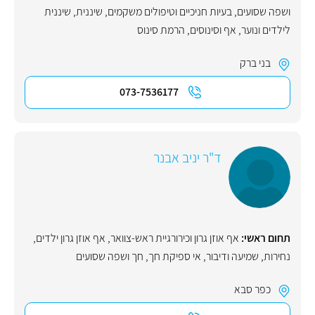
ושפה שסועים
,
בעיות חניכיים וטיפולים משקמים
,
שיננית
,
שיננית
לילדים ונוער
,
אף וסינוסים
,
הרמת סינוס
בני ברק
073-7536177
ד"ר יניב אבנר
תחום ראשי:
אף אוזן גרון וכירורגיית ראש-צוואר
,
אף אוזן גרון ילדים
,
נחירות
,
שמיעה ודיבור
,
אי ספיקת חך
,
חך ושפה שסועים
כפר סבא