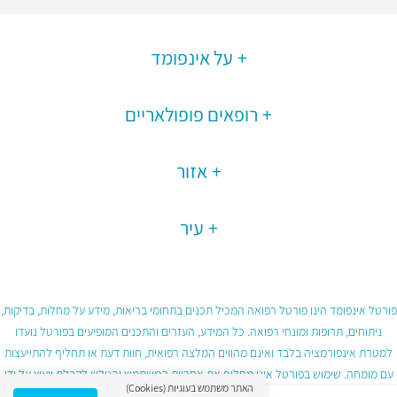
על אינפומד
רופאים פופולאריים
אזור
עיר
פורטל אינפומד הינו פורטל רפואה המכיל תכנים בתחומי בריאות, מידע על מחלות, בדיקות,
ניתוחים, תרופות ומונחי רפואה. כל המידע, העזרים והתכנים המופיעים בפורטל נועדו
למטרת אינפורמציה בלבד ואינם מהווים המלצה רפואית, חוות דעת או תחליף להתייעצות
עם מומחה. שימוש בפורטל אינו מחליף את אחריות המשתמש והגולש לקבלת ייעוץ על ידי
האתר משתמש בעוגיות (Cookies)
גורם רפואי מוסמך ובכפוף לתנאי השימוש בפורטל.