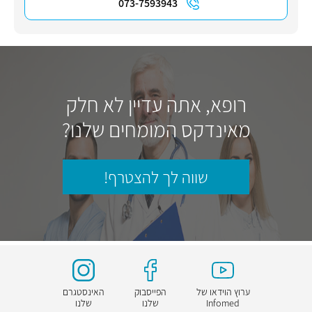
073-7593943
רופא, אתה עדיין לא חלק
מאינדקס המומחים שלנו?
שווה לך להצטרף!
ערוץ הוידאו של
הפייסבוק
האינסטגרם
Infomed
שלנו
שלנו