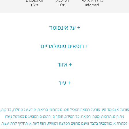
ערוץ הוידאו של
הפייסבוק
האינסטגרם
Infomed
שלנו
שלנו
על אינפומד
רופאים פופולאריים
אזור
עיר
פורטל אינפומד הינו פורטל רפואה המכיל תכנים בתחומי בריאות, מידע על מחלות, בדיקות,
ניתוחים, תרופות ומונחי רפואה. כל המידע, העזרים והתכנים המופיעים בפורטל נועדו
למטרת אינפורמציה בלבד ואינם מהווים המלצה רפואית, חוות דעת או תחליף להתייעצות