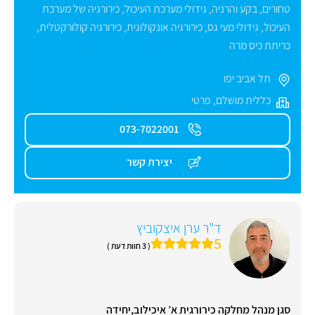
טחורים
,
בקע והרניה
,
גידולי מערכת העיכול
,
כירורגיה של מערכת
העיכול
,
גידולי מעי גס
,
כירורגיה אונקולוגית
,
כירורגיה קולורקטלית
,
כריתת כיס מרה
תל אביב יפו
כללית מושלם
,
פרטי
073-7022001
יצירת קשר
ד"ר ערן איצקוביץ
5
( 3 חוות דעת )
סגן מנהל מחלקה כירורגית א’ איכילוב,יחידה