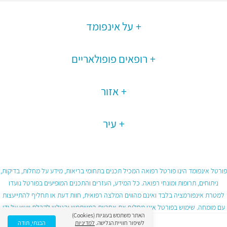
על אינפומד
רופאים פופולאריים
אזור
עיר
פורטל אינפומד הינו פורטל רפואה המכיל תכנים בתחומי בריאות, מידע על מחלות, בדיקות,
ניתוחים, תרופות ומונחי רפואה. כל המידע, העזרים והתכנים המופיעים בפורטל נועדו
למטרת אינפורמציה בלבד ואינם מהווים המלצה רפואית, חוות דעת או תחליף להתייעצות
עם מומחה. שימוש בפורטל אינו מחליף את אחריות המשתמש והגולש לקבלת ייעוץ על ידי
האתר משתמש בעוגיות (Cookies)
גורם רפואי מוסמך ובכפוף לתנאי השימוש בפורטל.
לשיפור חוויית הגלישה.
למדיניות
הבנתי, תודה