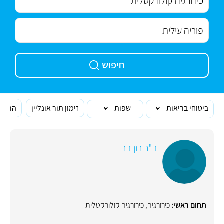
חיפוש
ביטוחי בריאות
שפות
זימון תור אונליין
הרופא
ד"ר רון דר
תחום ראשי:
כירורגיה
,
כירורגיה קולורקטלית