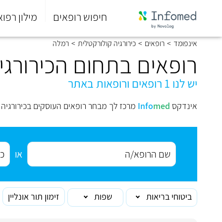
חיפוש רופאים
מילון רפוא
סוף
אינפומד
>
רופאים
>
כירורגיה קולורקטלית
>
רמלה
התפריט
הראשי.
רופאים בתחום הכירורגי
יש לנו 1 רופאים ורופאות באתר
אינדקס
med
Info
מרכז לך מבחר רופאים העוסקים בכירורגיה
או
ביטוחי בריאות
שפות
זימון תור אונליין