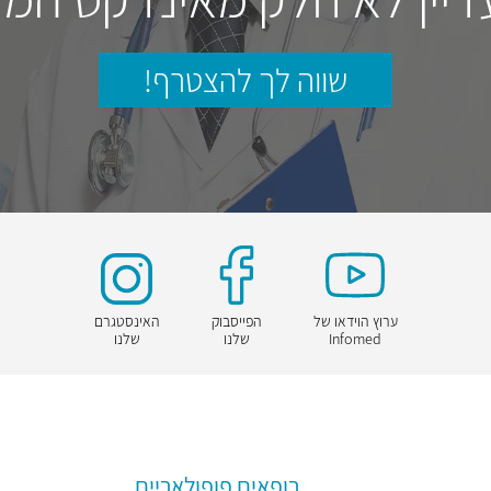
שווה לך להצטרף!
ערוץ הוידאו של
הפייסבוק
האינסטגרם
Infomed
שלנו
שלנו
רופאים פופולאריים