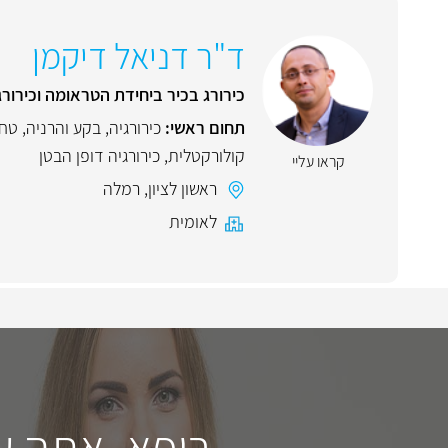
ד"ר דניאל דיקמן
כירורג בכיר ביחידת הטראומה וכירור
תחום ראשי:
כירורגיה
,
בקע והרניה
,
טחו
קולורקטלית
,
כירורגיה דופן הבטן
קראו עליי
ראשון לציון
,
רמלה
לאומית
רופא, אתה ע