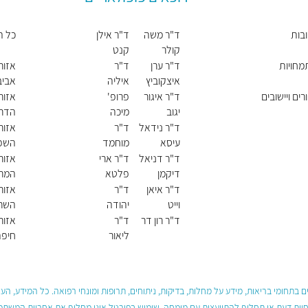
בות
ד"ר משה
ד"ר אילן
כל ה
קולר
קנט
מחויות
ד"ר ערן
ד"ר
אזור
איצקוביץ
איליה
אביב
פינסק
ים ויישובים
ד"ר איגור
פרופ'
אזור
יגוב
מיכה
הדרו
רבאו
ד"ר נידאל
ד"ר
אזור
עיסא
מוחמד
השפ
כליפה
ד"ר דניאל
ד"ר ארי
אזור
דיקמן
פלטא
המרכ
ד"ר איאן
ד"ר
אזור
וייט
יהודה
השרו
קריב
ד"ר רון דר
ד"ר
אזור
ליאור
חיפה
שגב
 בתחומי בריאות, מידע על מחלות, בדיקות, ניתוחים, תרופות ומונחי רפואה. כל המידע, ה
חוות דעת או תחליף להתייעצות עם מומחה. שימוש בפורטל אינו מחליף את אחריות המשתמש 