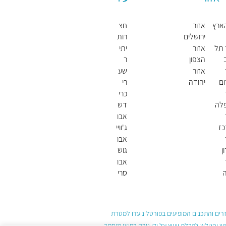
ארץ
אזור
חצ
ירושלים
רות
חול
 תל
אזור
יתי
דה
הצפון
ר
אזור
שע
ם
יהודה
רי
ושומרון
תקו
כרי
וה
לה
דש
א
אבו
ז
ג'וויי
עד
אבו
(ש
ן
גוש
בט)
אבו
סרי
חאן
(ש
בט)
עזרים והתכנים המופיעים בפורטל נועדו למטרת
והגולש לקבלת ייעוץ על ידי גורם רפואי מוסמך