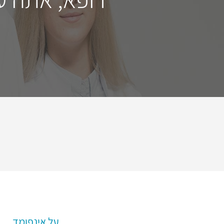
על אינפומד