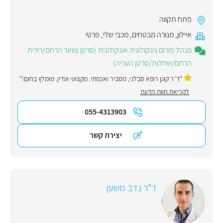
פתח תקווה
איילון
,
מנורה מבטחים
,
מכבי שלי
,
פרטי
מנהל פורום גינקולוגיה אונקולוגית (סרטן צוואר הרחם/רירית
הרחם/שחלות/סרטן העריה)
"ד״ר קוגן רופא סבלני, מסביר ואכפתי. מקצועי ועדין. מומלץ בחום!"
לקריאת חוות הדעת
055-4313903
יצירת קשר
ד"ר נדב משען