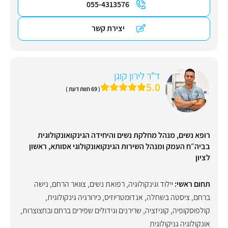
055-4313576
יצירת קשר
ד"ר לירון קוגן
5.0
( 69 חוות דעת )
רופא נשים, מנהל מחלקת נשים והיחידה הגינקואונקולוגית
בביה״ח העמק ומנהל השירות הגינקואונקולוגי אסותא, ראשון
לציון
תחום ראשי:
יילוד וגינקולוגיה, רפואת נשים
,
צוואר הרחם
,
נישה
ברחם
,
ציסטה בשחלה
,
אנדומטריוזיס
,
כירורגיה גינקולוגית
,
קולפוסקופיה
,
קוניזציה
,
שרירנים וגידולים שפירים ברחם ובחצוצרות
,
אונקולוגיה גניקולוגית