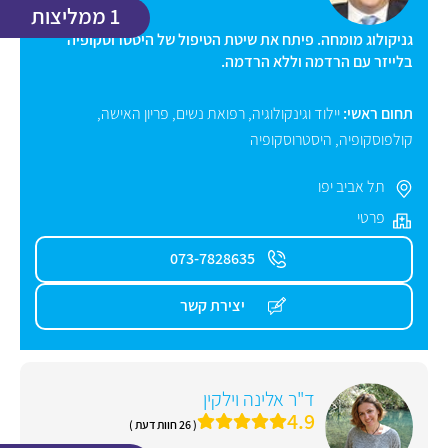
1 ממליצות
גניקולוג מומחה. פיתח את שיטת הטיפול של היסטרוסקופיה
בלייזר עם הרדמה וללא הרדמה.
תחום ראשי:
יילוד וגינקולוגיה, רפואת נשים
,
פריון האישה
,
קולפוסקופיה
,
היסטרוסקופיה
תל אביב יפו
פרטי
073-7828635
יצירת קשר
ד"ר אלינה וילקין
4.9
( 26 חוות דעת )