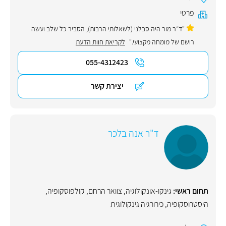
פרטי
"ד״ר מור היה סבלני (לשאלותי הרבות), הסביר כל שלב ועשה
רושם של מומחה מקצועי."
לקריאת חוות הדעת
055-4312423
יצירת קשר
ד"ר אנה בלכר
תחום ראשי:
גינקו-אונקולוגיה
,
צוואר הרחם
,
קולפוסקופיה
,
היסטרוסקופיה
,
כירורגיה גינקולוגית