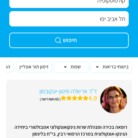
חיפוש
ביטוחי בריאות
שפות
זימון תור אונליין
הרופא
ד"ר אריאלה סיטון-יעקובסון
4.9
( 65 חוות דעת )
רופאה בכירה ומנהלת שרות גינקואונקולוגי אמבולטורי ביחידה
הגינקו-אונקולוגית במרכז הרפואי רבין, בי"ח בלינסון