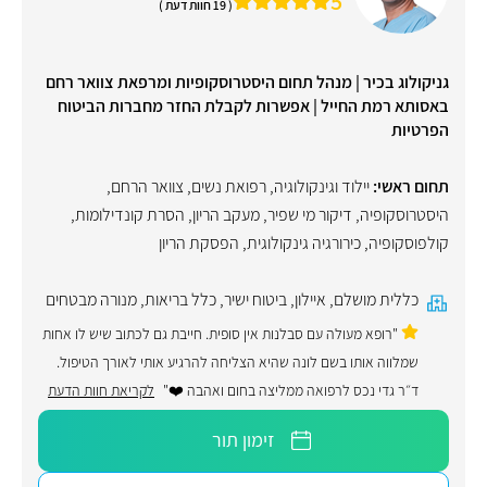
5
( 19 חוות דעת )
גניקולוג בכיר | מנהל תחום היסטרוסקופיות ומרפאת צוואר רחם
באסותא רמת החייל | אפשרות לקבלת החזר מחברות הביטוח
הפרטיות
תחום ראשי:
יילוד וגינקולוגיה, רפואת נשים
,
צוואר הרחם
,
היסטרוסקופיה
,
דיקור מי שפיר
,
מעקב הריון
,
הסרת קונדילומות
,
קולפוסקופיה
,
כירורגיה גינקולוגית
,
הפסקת הריון
כללית מושלם
,
איילון
,
ביטוח ישיר
,
כלל בריאות
,
מנורה מבטחים
"רופא מעולה עם סבלנות אין סופית. חייבת גם לכתוב שיש לו אחות
שמלווה אותו בשם לונה שהיא הצליחה להרגיע אותי לאורך הטיפול.
ד״ר גדי נכס לרפואה ממליצה בחום ואהבה ❤️"
לקריאת חוות הדעת
זימון תור