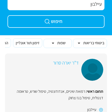
חיפוש
ביטוחי בריאות
שפות
זימון תור אונליין
הרופא
ד"ר יארה סרור
תחום ראשי:
רפואת שיניים
,
אנדודונטיה
,
טיפול שורש
,
טראומה
דנטלית
,
טיפול בגז צחוק
עיילבון