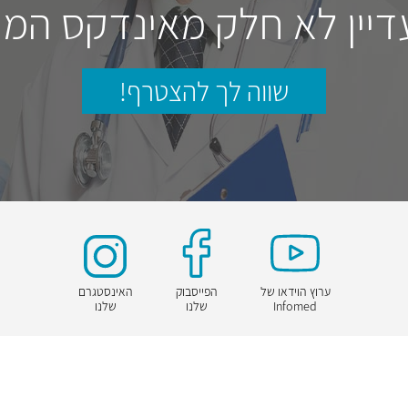
דיין לא חלק מאינדקס המו
שווה לך להצטרף!
ערוץ הוידאו של
הפייסבוק
האינסטגרם
Infomed
שלנו
שלנו