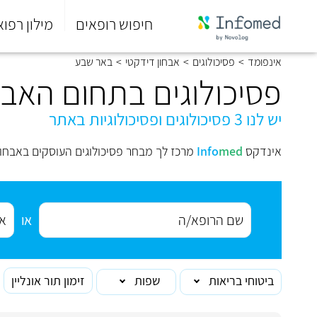
חיפוש רופאים
מילון רפוא
סוף
אינפומד
>
פסיכולוגים
>
אבחון דידקטי
>
באר שבע
התפריט
הראשי.
פסיכולוגים בתחום האבח
יש לנו 3 פסיכולוגים ופסיכולוגיות באתר
אינדקס
med
Info
מרכז לך מבחר פסיכולוגים העוסקים באבחו
או
ביטוחי בריאות
שפות
זימון תור אונליין