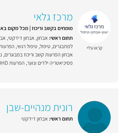
מרכז גלאי
מומחים בקשב וריכוז | מכל מקום בארץ
תחום ראשי:
אבחון
,
אבחון דידקטי
,
אבח
למתבגרים
,
טיפול
,
טיפול רגשי
,
הפרעות 
קראו עליי
אבחון הפרעות קשב וריכוז במבוגרים
,
נו
פסיכיאטריה ילדים ונוער
,
הפרעות ADHD מבוגרים
רונית מנהיים-שבן
תחום ראשי:
אבחון דידקטי