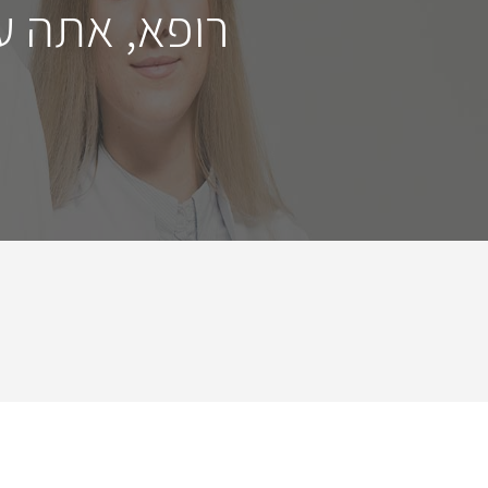
רופא, אתה ע