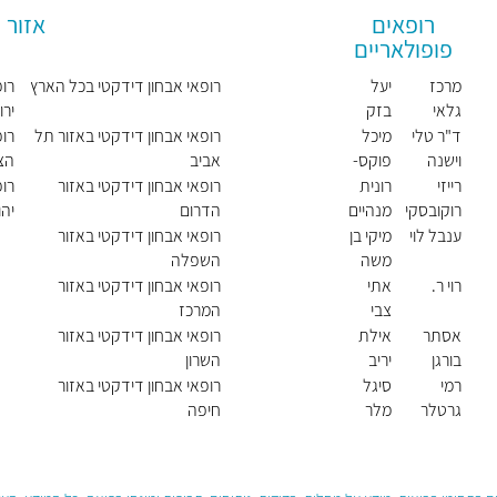
רופאים
אזור
פופולאריים
מרכז
יעל
רופאי אבחון דידקטי בכל הארץ
רופ
גלאי
בזק
ירו
ד"ר טלי
מיכל
רופאי אבחון דידקטי באזור תל
רופ
וישנה
פוקס-
אביב
הצפ
שאולי
רייזי
רונית
רופאי אבחון דידקטי באזור
רופ
רוקובסקי
מנהיים
הדרום
יהו
-שבן
ענבל לוי
מיקי בן
רופאי אבחון דידקטי באזור
משה
השפלה
רוי ר.
אתי
רופאי אבחון דידקטי באזור
צבי
המרכז
אסתר
אילת
רופאי אבחון דידקטי באזור
בורגן
יריב
השרון
רמי
סיגל
רופאי אבחון דידקטי באזור
גרטלר
מלר
חיפה