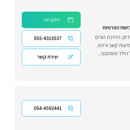
זימון תור
יטוח הפרטיות
דים
,
הדרכת הורים
055-4313537
רעות קשב וריכוז
,
 הילד והמתבגר
,
יצירת קשר
054-4592441