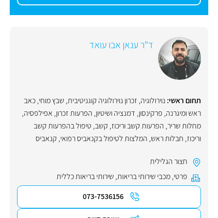
ד"ר ענאן אבו עואד
תחום ראשי:
נוירולוגיה
,
זכרון נוירולוגיה קוגניטיבית
,
שבץ מוחי
,
כאב
ראש ומיגרנה
,
פרקינסון
,
דמנציה ושיטיון
,
הפרעות זכרון
,
אפילפסיה
,
מחלות שריר
,
הפרעות קשב וריכוז
,
קשב
,
טיפול בהפרעות קשב
וריכוז
,
חבלות ראש
,
המלצות לטיפול בקנאביס רפואי
,
קנאביס
חצור הגלילית
פרטי
,
מכבי שירותי בריאות
,
שירותי בריאות כללית
073-7536156