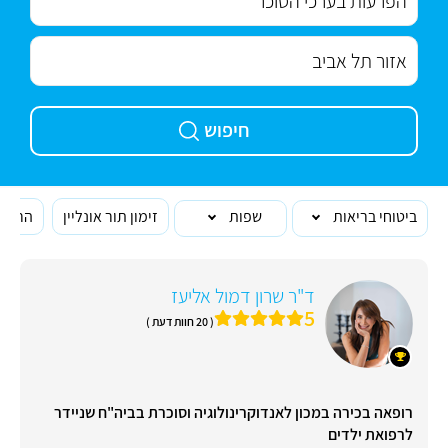
חיפוש
ביטוחי בריאות
שפות
זימון תור אונליין
הרופא
ד"ר שרון דמול אליעז
5
( 20 חוות דעת )
רופאה בכירה במכון לאנדוקרינולוגיה וסוכרת בביה"ח שניידר
לרפואת ילדים