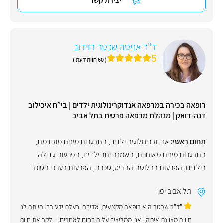
יצירת קשר
ד"ר אניטה שכטר דוידוב
5
( 60 חוות דעת )
רופאה בכירה במרפאה אנדוקרינולוגית ילדים | בי״ח איכילוב
דנה-דואק | מנהלת מרפאה פרטית בתל אביב
תחום ראשי:
אנדוקרינולוגיה ילדים
,
התבגרות מינית מוקדמת
,
התבגרות מינית מאוחרת
,
השמנת יתר ילדים
,
הפרעות גדילה
בילדים
,
הפרעות בבלוטת התריס
,
סכרת
,
הפרעות בערכי הסוכר
תל אביב יפו
"ד"ר שכטר היא רופאה מקצועית, אדיבה ובעלת ידע רב. הייתה לנו
חוויה מצוינת איתה, ואנו ממליצים עליה בחום לאחרים."
לקריאת חוות