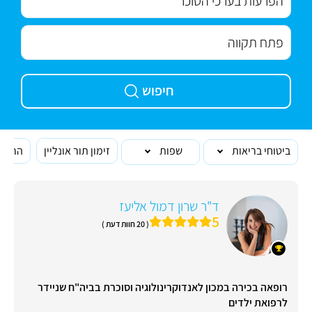
חיפוש
ביטוחי בריאות
שפות
זימון תור אונליין
הרופא
ד"ר שרון דמול אליעז
5
( 20 חוות דעת )
רופאה בכירה במכון לאנדוקרינולוגיה וסוכרת בביה"ח שניידר
לרפואת ילדים