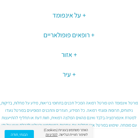
על אינפומד
רופאים פופולאריים
אזור
עיר
פורטל אינפומד הינו פורטל רפואה המכיל תכנים בתחומי בריאות, מידע על מחלות, בדיקות,
ניתוחים, תרופות ומונחי רפואה. כל המידע, העזרים והתכנים המופיעים בפורטל נועדו
למטרת אינפורמציה בלבד ואינם מהווים המלצה רפואית, חוות דעת או תחליף להתייעצות
עם מומחה. שימוש בפורטל אינו מחליף את אחריות המשתמש והגולש לקבלת ייעוץ על ידי
האתר משתמש בעוגיות (Cookies)
גורם רפואי מוסמך ובכפוף לתנאי השימוש בפורטל.
לשיפור חוויית הגלישה.
למדיניות
הבנתי, תודה