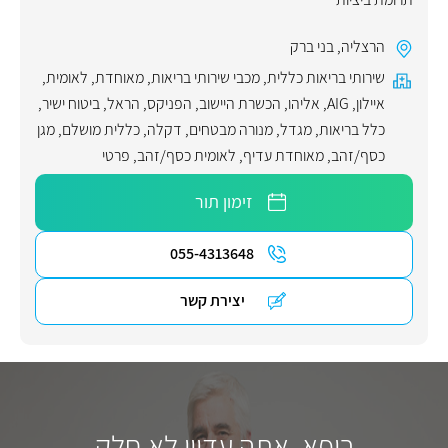
הרצליה
,
בני ברק
שירותי בריאות כללית
,
מכבי שירותי בריאות
,
מאוחדת
,
לאומית
,
איילון
,
AIG
,
אליהו
,
הכשרת היישוב
,
הפניקס
,
הראל
,
ביטוח ישיר
,
כלל בריאות
,
מגדל
,
מנורה מבטחים
,
דקלה
,
כללית מושלם
,
מגן
כסף/זהב
,
מאוחדת עדיף
,
לאומית כסף/זהב
,
פרטי
זימון תור
055-4313648
יצירת קשר
רופא, אתה עדיין לא חלק