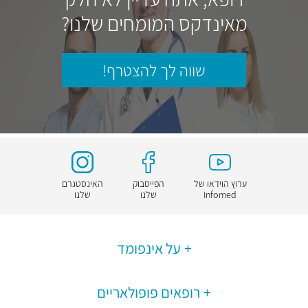
מאינדקס המומחים שלנו?
שווה לך להצטרף!
ערוץ הוידאו של
הפייסבוק
האינסטגרם
Infomed
שלנו
שלנו
על אינפומד
רופאים פופולאריים