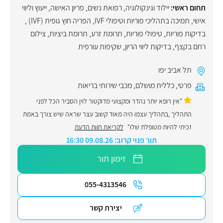
תחום ראשי:
יילוד וגינקולוגיה, רפואת נשים
,
פריון האישה
,
ייעוץ וליווי
אישי
,
תמיכה בתהליכי פוריות וטיפולי IVF
,
הפריה חוץ גופית (IVF)
,
בדיקות פוריות
,
טיפולי פוריות
,
תרומת זרע
,
תרומת ביציות
,
צילום
רחם בקצף
,
בדיקות ליווי הריון
,
שקיפות עורפית
תל אביב יפו
פרטי
,
כללית מושלם
,
מכבי שירותי בריאות
"אין רופא יותר נהדר ומקצועי מדוקטור לוין הסביר הכל לפני
התהליך ,בתהליך עצמו היה מאוד קשוב עצר שראה שיש צורך באמת
זכיתי להיות מטופלת שלו"
לקריאת חוות הדעת
תור פנוי קרוב: 09.08.26 16:30
זימון תור
055-4313546
יצירת קשר