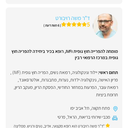
ד"ר משה רויבורט
5
( 6 חוות דעת )
מומחה להפרייה חוץ גופית וIVF, רופא בכיר ביחידה להפריה חוץ
גופית במרכז הרפואי רבין
תחום ראשי:
יילוד וגינקולוגיה, רפואת נשים
,
הפריה חוץ גופית (IVF)
,
פריון האישה
,
גינקולוגיה ילדות, נערות, מתבגרות
,
אולטרסאונד
,
רפואת עובר
,
הפרעות במחזור החודשי
,
הפסקת הריון
,
מעקב הריון
,
תרומת ביציות
פתח תקווה
,
תל אביב יפו
מכבי שירותי בריאות
,
הראל
,
פרטי
"ד"ר משה רויבורט הוא רופא מקצועי, אדיב, נעים ורגיש. ממליצה