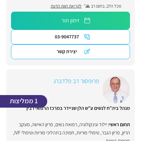
מכל הלב, בחום רב 🙏"
לקריאת חוות הדעת
זימון תור
03-9047737
יצירת קשר
פרופסור דב פלדברג
1 ממליצות
מנהל ביה"ח לנשים ע"ש הלן שניידר במרכז הרפואי רבין
תחום ראשי:
יילוד וגינקולוגיה, רפואת נשים
,
פריון האישה
,
מעקב
הריון
,
פריון הגבר
,
טיפולי פוריות
,
תמיכה בתהליכי פוריות וטיפולי IVF
,
תרומת ביציות