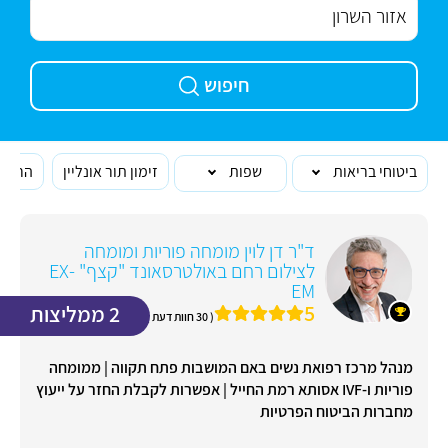
חיפוש
ביטוחי בריאות
שפות
זימון תור אונליין
הרופא
ד"ר דן לוין מומחה פוריות ומומחה
לצילום רחם באולטרסאונד "קצף" EX-
EM
5
2 ממליצות
( 30 חוות דעת )
מנהל מרכז רפואת נשים באם המושבות פתח תקווה | ממומחה
פוריות ו-IVF אסותא רמת החייל | אפשרות לקבלת החזר על ייעוץ
מחברות הביטוח הפרטיות