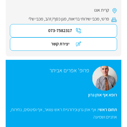
קרית אונו
פרטי
,
מכבי שירותי בריאות
,
מגן כסף/זהב
,
מכבי שלי
073-7582317
יצירת קשר
פרופ' אפרים אביתר
רופא אף אוזן גרון
תחום ראשי:
אף אוזן גרון וכירורגיית ראש-צוואר
,
אף וסינוסים
,
נחירות
,
אוזניים ושמיעה