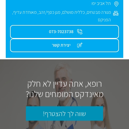
תל אביב יפו
מנורה מבטחים
,
כללית מושלם
,
מגן כסף/זהב
,
מאוחדת עדיף
,
הפניקס
073-7023738
יצירת קשר
רופא, אתה עדיין לא חלק
מאינדקס המומחים שלנו?
שווה לך להצטרף!