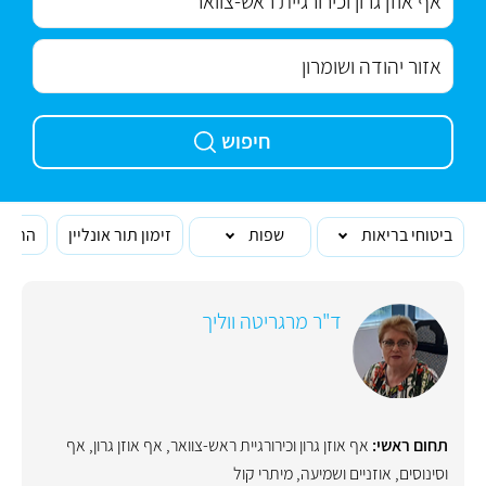
חיפוש
ביטוחי בריאות
שפות
זימון תור אונליין
הרופא
ד"ר מרגריטה ווליך
תחום ראשי:
אף אוזן גרון וכירורגיית ראש-צוואר
,
אף אוזן גרון
,
אף
וסינוסים
,
אוזניים ושמיעה
,
מיתרי קול