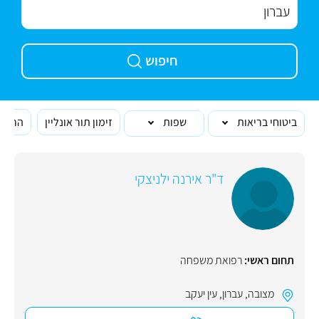
חיפוש
ביטוחי בריאות
שפות
זימון תור אונליין
הרופא
ד"ר אירנה ילניצקי
תחום ראשי:
רפואת משפחה
מצובה
,
עברון
,
עין יעקב