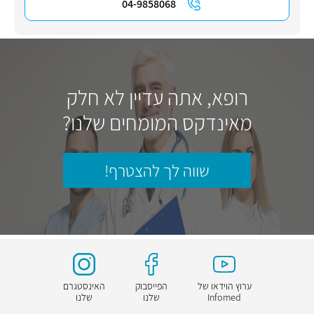
04-9858068
רופא, אתה עדיין לא חלק
מאינדקס המומחים שלנו?
שווה לך להצטרף!
ערוץ הוידאו של
הפייסבוק
האינסטגרם
Infomed
שלנו
שלנו