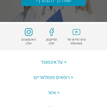
שווה לך להצטרף!
ערוץ הוידאו של
הפייסבוק
האינסטגרם
Infomed
שלנו
שלנו
על אינפומד
רופאים פופולאריים
אזור