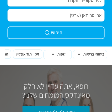
חיפוש
ביטוחי בריאות
שפות
זימון תור אונליין
הרופא
רופא, אתה עדיין לא חלק
מאינדקס המומחים שלנו?