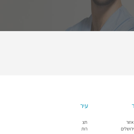
עיר
אזור
חצ
ירושלים
רות