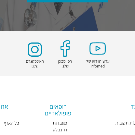
ערוץ הוידאו של
הפייסבוק
האינסטגרם
Infomed
שלנו
שלנו
ד
רופאים
אזור
פופולאריים
ות תשובות
מעבדות
כל הארץ
רוזנבלט