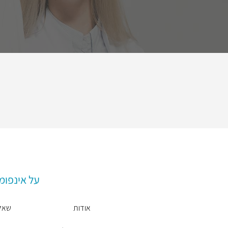
על אינפומ
אודות
שאל