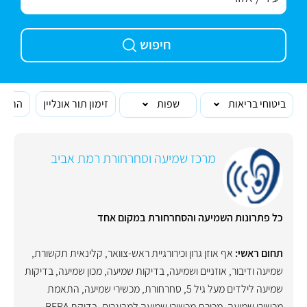
חיפוש
ביטוחי בריאות
שפות
זימון תור אונליין
הרופא
מרכז שמיעה וסחרחורת רמת אביב
כל פתרונות השמיעה והסחרחורת במקום אחד
תחום ראשי:
אף אוזן גרון וכירורגיית ראש-צוואר
,
קלינאית תקשורת
,
שמיעה ודיבור
,
אוזניים ושמיעה
,
בדיקות שמיעה
,
מכון שמיעה
,
בדיקות
שמיעה לילדים מעל גיל 5
,
סחרחורת
,
מכשירי שמיעה
,
התאמת
מכשירי שמיעה
,
מכירת מכשירי שמיעה למבוגרים
,
בדיקת BERA
,