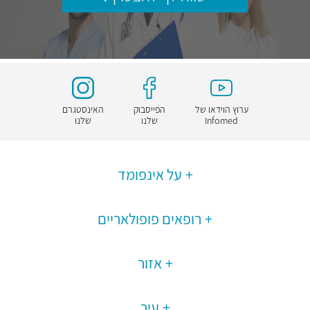
ערוץ הוידאו של
הפייסבוק
האינסטגרם
Infomed
שלנו
שלנו
על אינפומד
רופאים פופולאריים
אזור
עיר