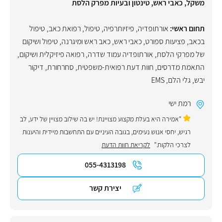
משקל, כאבי ראש, טינטון ובעיות מפרק הלסת
תחום ראשי:
אורתופדיה
,
פיזיותרפיה
,
טיפול
,
רפואת כאב
,
טיפול
בכאב
,
פציעות ספורט
,
כאבי ראש
,
כאב ראש ומיגרנה
,
טיפול ושיקום
של מפרקי הלסת
,
אורתופדיה עמוד שדרה
,
רפואה פיזיקלית ושיקום
,
התאמת מדרסים
,
חוות דעת רפואית-משפטית
,
סחרחורת
,
דיקור
יבש
,
גלי הלם
,
EMS
רמת ישי
"אמירה היא בעלת מקצוע מצויינת! יש בה שילוב מצויין של ידע, לב
רגיש, יחסי אנוש נעימים, בגובה העיניים עם התחשבות מיידית והיענות
לצרכי הלקוח."
לקריאת חוות הדעת
055-4313198
יצירת קשר