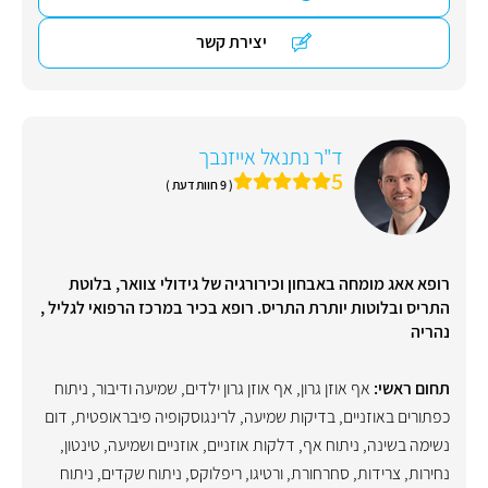
יצירת קשר
ד"ר נתנאל אייזנבך
5
( 9 חוות דעת )
רופא אאג מומחה באבחון וכירורגיה של גידולי צוואר, בלוטת
התריס ובלוטות יותרת התריס. רופא בכיר במרכז הרפואי לגליל ,
נהריה
תחום ראשי:
אף אוזן גרון
,
אף אוזן גרון ילדים
,
שמיעה ודיבור
,
ניתוח
כפתורים באוזניים
,
בדיקות שמיעה
,
לרינגוסקופיה פיבראופטית
,
דום
נשימה בשינה
,
ניתוח אף
,
דלקות אוזניים
,
אוזניים ושמיעה
,
טינטון
,
נחירות
,
צרידות
,
סחרחורת
,
ורטיגו
,
ריפלוקס
,
ניתוח שקדים
,
ניתוח