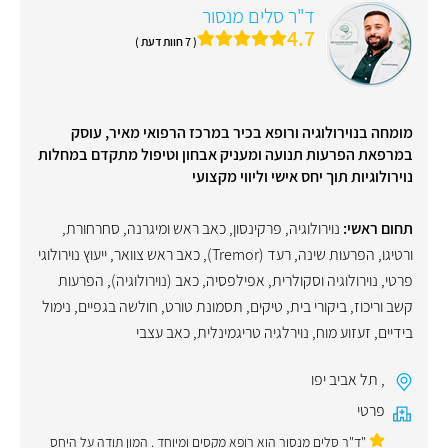
ד"ר סלים מנסור
4.7
( 7 חוות דעת )
מומחה בנוירולוגיה ורופא בכיר במרכז הרפואי מאיר, עוסק
במרפאת הפרעות תנועה ומעניק אבחון וטיפול מתקדם במחלות
נוירולוגיות תוך יחס אישי וליווי מקצועי
תחום ראשי:
נוירולוגיה
,
פרקינסון
,
כאב ראש ומיגרנה
,
סחרחורת
,
ורטיגו
,
הפרעות שינה
,
רעד (Tremor)
,
כאב ראש צוואר
,
ייעוץ נוירולוגי
פרטי
,
נוירולוגיה וסקולרית
,
אפילפסיה
,
כאב (נוירולוגיה)
,
הפרעות
קשב וריכוז
,
ביקורי בית
,
טיקים
,
תסמונת טורט
,
חולשה בגפיים
,
נימול
בידיים
,
זעזוע מוח
,
נוירלגיה טריגמינלית
,
כאב עצבי
,
תל אביב יפו
פרטי
"ד"ר סּלים מנסור הוא רופא מקסים ומיוחד . המון תודה על היחס