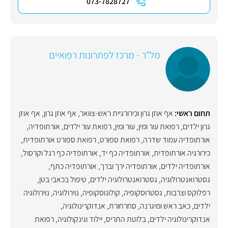
073-7828727
מל"ר - מרכז לפתרונות רפואיים
תחום ראשי:
אף אוזן גרון וכירורגיית ראש-צוואר
,
אף אוזן גרון
,
אף אוזן
גרון ילדים
,
רפואת עור ומין
,
עור ומין
,
רפואת עור ילדים
,
אורתופדיה
,
אורתופדיה עמוד שדרה
,
רפואת ספורט
,
רפואת ספורט אורתופדית
,
כירורגיה אורתופדית
,
אורתופדיה כף יד
,
אורתופדיה כף רגל וקרסול
,
אורתופדיה ילדים
,
אורתופדיה ירך וברך
,
אורתופדיה כתף
,
גסטרואנטרולוגיה
,
גסטרואנטרולוגיה ילדים
,
טיפול בכאבי בטן
,
רפלוקס וצרבות
,
גסטרוסקופיה
,
קולונוסקופיה
,
נוירולוגיה
,
נוירולוגיה
ילדים
,
כאב ראש ומיגרנה
,
סחרחורת
,
אנדוקרינולוגיה
,
אנדוקרינולוגיה ילדים
,
בלוטת התריס
,
יילוד וגינקולוגיה, רפואת