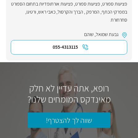
פציעות ספורט
,
פציעות ספורט
,
פציעות אורתופדיות בתחום הספורט
במפרקי הכתף, המרפק , הברך והקרסול
,
כאבי ראש
,
ורטיגו
,
סחרחורת
גבעת שמואל
,
שוהם
055-4313115
רופא, אתה עדיין לא חלק
מאינדקס המומחים שלנו?
שווה לך להצטרף!