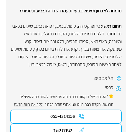
מומחה לאבחון וטיפול בבעיות עמוד שדרה ופציעות ספורט
תחום ראשי:
כירופרקטיקה
,
טיפול בכאב
,
רפואת כאב
,
שיקום בכאבי
גב תחתון
,
דלקת במפרק הלסת
,
מתיחת גב עליון
,
כאב ראש
ומיגרנה
,
כאבי ראש
,
ספורטתרפיה
,
בלט ופריצות דיסק
,
קרע
מיניסקוס או רצועות בברך
,
קרע או דלקת גידים בכתף
,
טיפול ושיקום
של מפרקי הלסת
,
שיקום פציעות ספורט
,
פציעות ספורט
,
שיקום
לאחר פציעות ספורט
,
סחרחורת
,
ורטיגו
,
טיפול בכאבי בטן
תל אביב יפו
פרטי
"הטיפול של דוקטור בכר היתה מקצועית לאחר כמה טיפולים
הרגשתי הקלה רבה היום אני אחרי תודה רבה."
לקריאת חוות הדעת
055-4314156
יצירת קשר