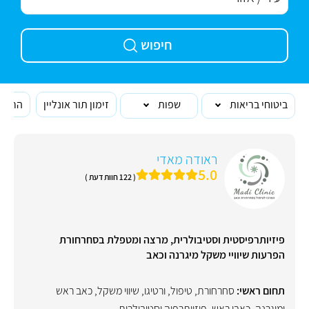
חיפוש
ביטוחי בריאות
שפות
זימון תור אונליין
הרופא
ראודה מאדי
5.0
( 122 חוות דעת )
פיזיותרפיסטית וסטיבולרית, מרצה ומטפלת בסחרחורת
הפרעות שיוויי משקל מיגרנה וכאב
תחום ראשי:
סחרחורת
,
טיפול
,
ורטיגו
,
שיווי משקל
,
כאב ראש
ומיגרנה
,
כאבי ראש
,
פיזיותרפיה וסטיבולרית