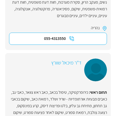
נשים
,
מעקב הריון
,
סקירת מערכות
,
חוות דעת משפטית
,
חוות דעת
רפואית-משפטית
,
שיקום
,
פסיכיאטריה
,
פרוקטולוגיה
,
אונקולוגיה
,
עיניים
,
עיניים ילדים
,
עיניים מבוגרים
נהריה
055-4313550
ד"ר מיכאל שוורץ
תחום ראשי:
כירופרקטיקה
,
טיפול בכאב
,
כאב ראש צוואר
,
כאבי גב
,
כאבים מבעיות אורתופדיות - שריר ושלד
,
רפואת כאב
,
שיקום בכאבי
גב תחתון
,
מתיחת גב עליון
,
בלט ופריצות דיסק
,
קרע במינסקוס,
רצועה צולבת
,
רפואת ספורט
,
שיקום לאחר פציעות ספורט
,
שיקום