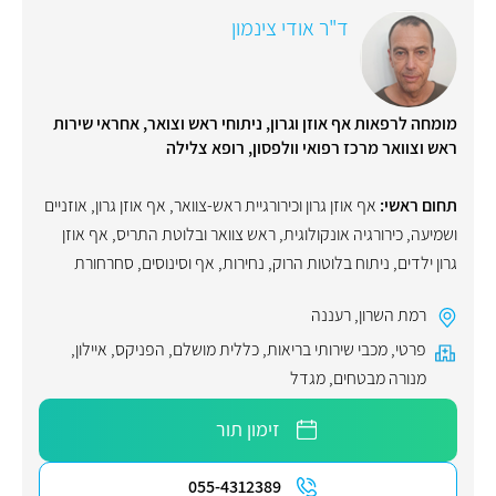
ד"ר אודי צינמון
מומחה לרפאות אף אוזן וגרון, ניתוחי ראש וצואר, אחראי שירות
ראש וצוואר מרכז רפואי וולפסון, רופא צלילה
תחום ראשי:
אף אוזן גרון וכירורגיית ראש-צוואר
,
אף אוזן גרון
,
אוזניים
ושמיעה
,
כירורגיה אונקולוגית
,
ראש צוואר ובלוטת התריס
,
אף אוזן
גרון ילדים
,
ניתוח בלוטות הרוק
,
נחירות
,
אף וסינוסים
,
סחרחורת
רמת השרון
,
רעננה
פרטי
,
מכבי שירותי בריאות
,
כללית מושלם
,
הפניקס
,
איילון
,
מנורה מבטחים
,
מגדל
זימון תור
055-4312389