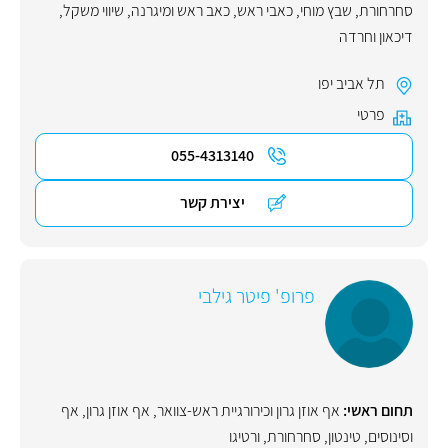
סחרחורת
,
שבץ מוחי
,
כאבי ראש
,
כאב ראש ומיגרנה
,
שיווי משקל
,
דיכאון וחרדה
תל אביב יפו
פרטי
055-4313140
יצירת קשר
פרופ' פיטר גילבי
תחום ראשי:
אף אוזן גרון וכירורגיית ראש-צוואר
,
אף אוזן גרון
,
אף
וסינוסים
,
טינטון
,
סחרחורת
,
ורטיגו