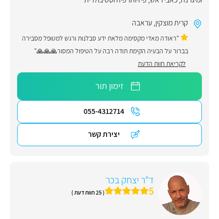
קרית מוצקין
,
עראבה
"ראודה מאדי מקסימה מלאת ידע סבלנות ורגש למטופל מסבירה
בברור על הבעיה הקימת תודה רבה על הטיפול המסור🙏🙏🙏"
לקריאת חוות הדעת
זימון תור
055-4312714
יצירת קשר
ד"ר יצחק בכר
5
( 25 חוות דעת )