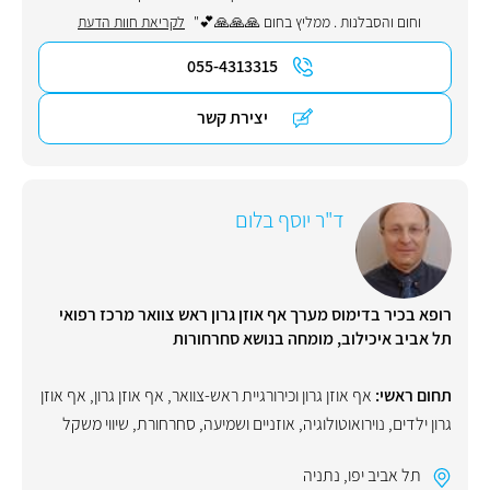
וחום והסבלנות . ממליץ בחום 🙏🙏🙏💕"
לקריאת חוות הדעת
055-4313315
יצירת קשר
ד"ר יוסף בלום
רופא בכיר בדימוס מערך אף אוזן גרון ראש צוואר מרכז רפואי
תל אביב איכילוב, מומחה בנושא סחרחורות
תחום ראשי:
אף אוזן גרון וכירורגיית ראש-צוואר
,
אף אוזן גרון
,
אף אוזן
גרון ילדים
,
נוירואוטולוגיה
,
אוזניים ושמיעה
,
סחרחורת
,
שיווי משקל
תל אביב יפו
,
נתניה