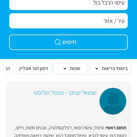
חיפוש
ביטוחי בריאות
שפות
זימון תור אונליין
הרופא
שמואל יצחקי - מטפל הוליסטי
תחום ראשי:
טיפול
,
עיסוי רפואי
,
רפלקסולוגיה
,
אבנים חמות
,
רייקי
,
כוסות רוח
,
עיסוי להריון
,
טיפול ממוקד רגש
,
שיקום
,
רפואה משלימה
,