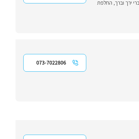
רי ירך וברך
,
החלפת
073-7022806