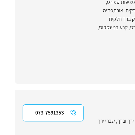
פציעות ספורט
,
קים
,
אורתפדיה
 ברך חלקית
רט
,
קרע במינסקוס,
073-7591353
ירך וברך
,
שברי ירך