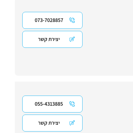
073-7028857
יצירת קשר
055-4313885
יצירת קשר