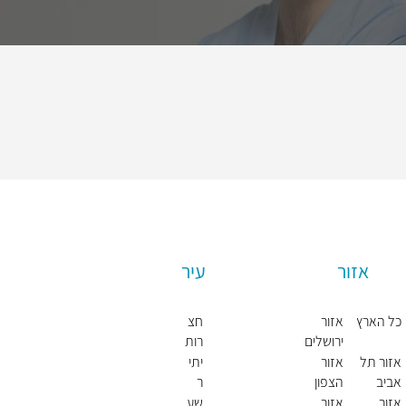
אזור
עיר
כל הארץ
אזור
חצ
ירושלים
רות
חול
אזור תל
אזור
יתי
דה
אביב
הצפון
ר
אזור
אזור
שע