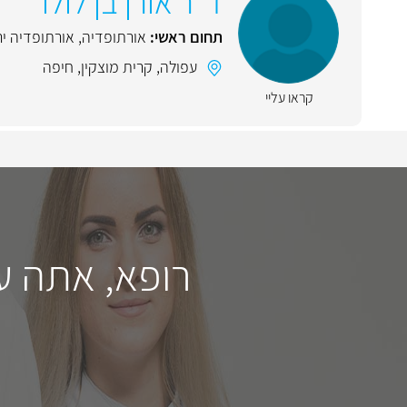
ד"ר אורן בן לולו
תחום ראשי:
אורתופדיה
,
אורתופדיה יר
עפולה
,
קרית מוצקין
,
חיפה
קראו עליי
רופא, אתה ע