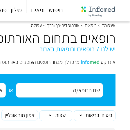
חיפוש רופאים
מילון רפוא
סוף
אינפומד
>
רופאים
>
אורתופדיה ירך וברך
>
עפולה
התפריט
הראשי.
רופאים בתחום האורתופד
יש לנו 7 רופאים ורופאות באתר
אינדקס
med
Info
מרכז לך מבחר רופאים העוסקים באורתופדי
או
ביטוחי בריאות
שפות
זימון תור אונליין