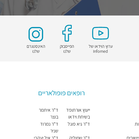
ערוץ הוידאו של
הפייסבוק
האינסטגרם
Infomed
שלנו
שלנו
רופאים פופולאריים
ייעוץ אורתופד
ד"ר איתמר
בשיחת וידאו
בוצר
ות
ד"ר גיא פוגל
ד"ר נמרוד
שניר
ישובים
ד"ר שמוליק
ד"ר איל יעקבי