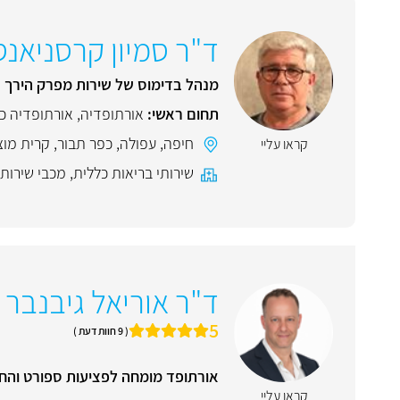
ד"ר סמיון קרסניאנס
מנהל בדימוס של שירות מפרק הירך 
תחום ראשי:
אורתופדיה
,
אורתופדיה כף
חיפה
,
עפולה
,
כפר תבור
,
קרית מוצ
קראו עליי
שירותי בריאות כללית
,
מכבי שירותי
ד"ר אוריאל גיבנבר
5
( 9 חוות דעת )
אורתופד מומחה לפציעות ספורט והחל
קראו עליי