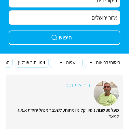
חיפוש
ביטוחי בריאות
שפות
זימון תור אונליין
הרופא
ד"ר צבי זקס
מעל 30 שנות ניסיון קליני וניתוחי, לשעבר מנהל יחידת א.א.ג
לניאדו