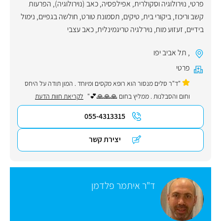
פרטי
,
נוירולוגיה וסקולרית
,
אפילפסיה
,
כאב (נוירולוגיה)
,
הפרעות
קשב וריכוז
,
ביקורי בית
,
טיקים
,
תסמונת טורט
,
חולשה בגפיים
,
נימול
בידיים
,
זעזוע מוח
,
נוירלגיה טריגמינלית
,
כאב עצבי
,
תל אביב יפו
פרטי
"ד"ר סּלים מנסור הוא רופא מקסים ומיוחד . המון תודה על היחס
וחום והסבלנות . ממליץ בחום 🙏🙏🙏💕"
לקריאת חוות הדעת
055-4313315
יצירת קשר
ד"ר איתמר פלדמן