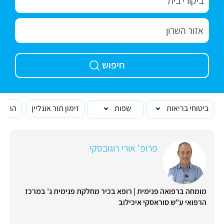
חיפוש
ביטוחי בריאות
שפות
זימון תור אונליין
הרופא
פרופ' אורי רוגובסקי
מומחה ברפואה פנימית | רופא בכיר מחלקת פנימית ג' במרכז
הרפואי ע"ש סוראסקי איכילוב