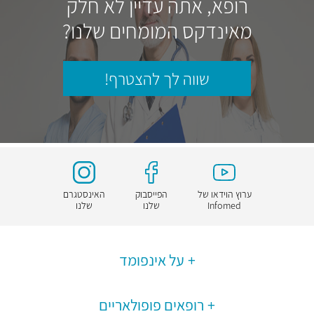
רופא, אתה עדיין לא חלק
מאינדקס המומחים שלנו?
שווה לך להצטרף!
ערוץ הוידאו של
הפייסבוק
האינסטגרם
Infomed
שלנו
שלנו
על אינפומד
רופאים פופולאריים