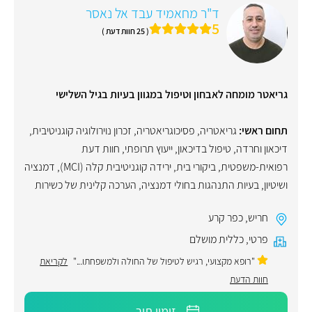
ד"ר מחאמיד עבד אל נאסר
5
( 25 חוות דעת )
גריאטר מומחה לאבחון וטיפול במגוון בעיות בגיל השלישי
תחום ראשי:
גריאטריה
,
פסיכוגריאטריה
,
זכרון נוירולוגיה קוגניטיבית
,
דיכאון וחרדה
,
טיפול בדיכאון
,
ייעוץ תרופתי
,
חוות דעת
רפואית-משפטית
,
ביקורי בית
,
ירידה קוגניטיבית קלה (MCI)
,
דמנציה
ושיטיון
,
בעיות התנהגות בחולי דמנציה
,
הערכה קלינית של כשירות
חריש
,
כפר קרע
פרטי
,
כללית מושלם
"רופא מקצועי, רגיש לטיפול של החולה ולמשפחתו..."
לקריאת
חוות הדעת
זימון תור