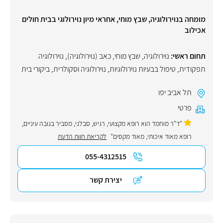
מומחה בנוירולוגיה, שבץ מוחי, אחראי מיון נוירולוגי בבית חולים
אכילוב
תחום ראשי:
נוירולוגיה
,
שבץ מוחי
,
כאב (נוירולוגיה)
,
נוירולוגיה
תפקודית
,
טיפול בבעיות נוירולוגיות
,
נוירולוגיה וסקולרית
,
ביקורי בית
תל אביב יפו
פרטי
"ד"ר מוחמד הוא רופא מקצועי, רגיש, סבלני, מסביר בגובה עיניים,
רופא מאוד איכותי, מאוד מקסים"
לקריאת חוות הדעת
055-4312515
יצירת קשר