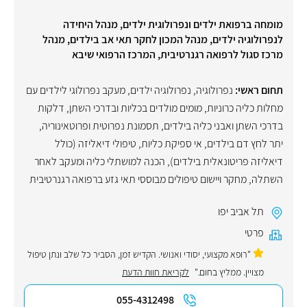
מומחה ברפואת ילדים ונפרולוגית ילדים, מנהל היחידה
לנפרולוגיה ילדים, מנהל המכון לחקר תאי אב בילדים, מנהל
מרכז סגול לרפואה רגנרטיבית, המרכז הרפואי שיבא
תחום ראשי:
נפרולוגיה
,
נפרולוגיה ילדים
,
מעקב נפרולוגי לילדים עם
מחלות כליה כרוניות
,
מומים מולדים בכליות ובדרכי השתן
,
דלקות
בדרכי השתן ואבני כליה בילדים
,
תסמונת נפרוטית ופרוטאינוריה
,
יתר לחץ דם בילדים
,
אי ספיקת כליות, טיפולי דיאליזה (כולל
דיאליזה פריטונאלית בילדים)
,
הכנה למושתלי כליה ומעקב לאחר
השתלה
,
מחקר ויישום טיפולים מבוססי תאי גזע ברפואה רגנרטיבית
תל אביב יפו
פרטי
"רופא מקצועי, יסודי ואנושי. הקדיש זמן, הסביר כל שלב ונתן טיפול
מצויין. ממליץ בחום."
לקריאת חוות הדעת
055-4312498