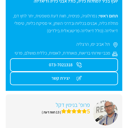
יועץ בכיר למחלות כליה, כולל אבני כליה ודיאליזה
תחום ראשי:
נפרולוגיה
,
פנימית
,
חוות דעת משפטית
,
יתר לחץ דם
,
מחלת כליה
,
אבנים בכליות ובדרכי השתן
,
אי ספיקת כליות, טיפולי
דיאליזה (כולל דיאליזה פריטונאלית בילדים)
תל אביב יפו
,
הרצליה
מכבי שירותי בריאות
,
מאוחדת
,
לאומית
,
כללית מושלם
,
פרטי
073-7021318
יצירת קשר
פרופ' בנימין דקל
5
( 13 חוות דעת )