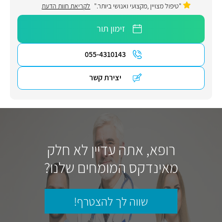
"טיפול מצויין ,מקצועי ואנושי ביותר."
לקריאת חוות הדעת
זימון תור
055-4310143
יצירת קשר
רופא, אתה עדיין לא חלק
מאינדקס המומחים שלנו?
שווה לך להצטרף!