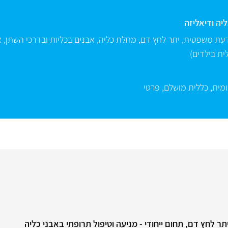
יה ודיאליזה
דעת משפטית
,
יתר לחץ דם
,
מחלת כליה
,
אבנים בכליות ובדרכי השתן
,
א
לית בילדים)
מית
,
כללית מושלם
,
פרטי
תר לחץ דם, תחום ייחודי - מניעה וטיפול תרופתי באבני כליה