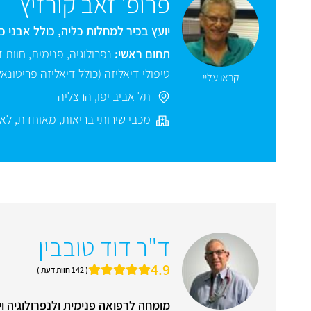
פרופ' זאב קורזיץ
יועץ בכיר למחלות כליה, כולל אבני כל
תחום ראשי:
נפרולוגיה
,
פנימית
,
חוות 
טיפולי דיאליזה (כולל דיאליזה פריטונא
קראו עליי
תל אביב יפו
,
הרצליה
מכבי שירותי בריאות
,
מאוחדת
,
לאו
ד"ר דוד טובבין
4.9
( 142 חוות דעת )
מומחה לרפואה פנימית ולנפרולוגיה וי