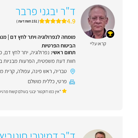
ד"ר יבגני פרבר
4.9
( 151 חוות דעת )
מומחה לנפרולוגיה ויתר לחץ דם | מנ
קראו עליי
הביטוח הפרטיות
תחום ראשי:
נפרולוגיה
,
יתר לחץ דם
,
פ
חוות דעת משפטית
,
הפרעות מבניות בכ
טבריה
,
ראש פינה
,
עפולה
,
קרית מו
פרטי
,
כללית מושלם
"אין כמו דוקטור יבגני בעולם קשוח מרג
ד"ר דמיטרי חונוביץ