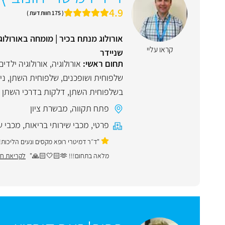
4.9
( 175 חוות דעת )
אורולוג מנתח בכיר | מומחה באורולוג
קראו עליי
שניידר
תחום ראשי:
אורולוגיה
,
אורולוגיה ילדים
שלפוחית ושופכנים
,
שלפוחית השתן
,
ני
בשלפוחית השתן
,
דלקות בדרכי השתן ו
פתח תקווה
,
מבשרת ציון
פרטי
,
מכבי שירותי בריאות
,
מכבי ש
"ד״ר דמיטרי רופא מקסים ונעים הליכות!!
מלאה בתחום!!! 🫶🏻🤍🙏🏻"
לקריאת חו