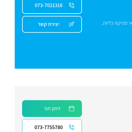
073-7021318
י ספיקת כליות,
יצירת קשר
זימון תור
073-7755780