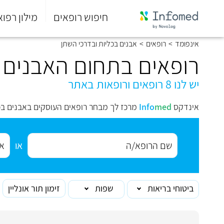
חיפוש רופאים
מילון רפוא
סוף
אינפומד
>
רופאים
>
אבנים בכליות ובדרכי השתן
התפריט
הראשי.
רופאים בתחום האבנים ב
יש לנו 8 רופאים ורופאות באתר
אינדקס
med
Info
מרכז לך מבחר רופאים העוסקים באבנים בכ
או
ביטוחי בריאות
שפות
זימון תור אונליין