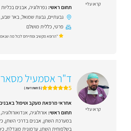
קראו עליי
תחום ראשי:
נפרולוגיה
,
אבנים בכליות 
גבעתיים
,
גבעת שמואל
,
באר שבע
,
פרטי
,
כללית מושלם
"הרופא מקשיב ומתייחס לכול מה שנאמר 
ד"ר אסמעיל מסארו
5
( 5 חוות דעת )
אחראי מרפאת מעקב וטיפול באבנים בב
קראו עליי
תחום ראשי:
אורולוגיה
,
אנדואורולוגיה
,
במערכת השתן
,
אבנים בדרכי השתן, כל
בשלפוחית השתן
,
ערמונית מוגדלת
,
כיר