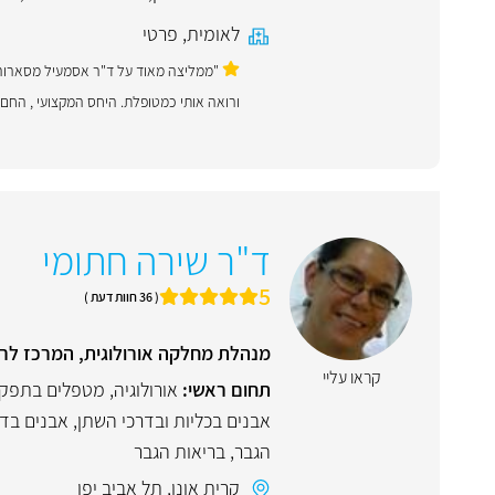
לאומית
,
פרטי
"ממליצה מאוד על ד"ר אסמעיל מסארוה. 
ורואה אותי כמטופלת. היחס המקצועי , החם 
ד"ר שירה חתומי
5
( 36 חוות דעת )
מנהלת מחלקה אורולוגית, המרכז לר
קראו עליי
תחום ראשי:
אורולוגיה
,
מטפלים בתפקוד
אבנים בכליות ובדרכי השתן
,
אבנים בדר
הגבר
,
בריאות הגבר
קרית אונו
,
תל אביב יפו