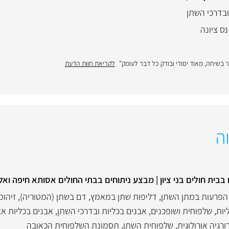
ובדרכי השתן
נס ציונה
בשיחה, מאוד יסודי ובודק כל דבר לעומק"
לקריאת חוות הדעת
ה
ית חולים בני ציון | מבצע ניתוחים בבתי החולים אסותא חיפה ואל
הפרעות במתן השתן
,
דליפות שתן במאמץ
,
דם בשתן (המטוריה)
,
זיהומ
יות, שלפוחית ושופכנים
,
אבנים בכליות ובדרכי השתן
,
אבנים בכליות אצ
ורגיה אורולוגית
,
שלפוחית השתן
,
תסמונת השלפוחית הכאובה