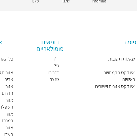
Infomed
שלנו
שלנו
פומד
רופאים
א
פופולאריים
שאלות תשובות
ד"ר
כל הארץ
גיל
נרדיני
אינדקס התמחויות
ד"ר רון
אזור תל
ראשיות
טנצר
אביב
אינדקס אזורים ויישובים
אזור
הדרום
אזור
השפלה
אזור
המרכז
אזור
השרון