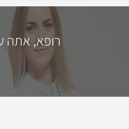
רופא, אתה ע