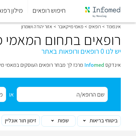
חיפוש רופאים
מילון רפוא
סוף
אינפומד
>
רופאים
>
מאמי מייקאובר
>
אזור יהודה ושומרון
התפריט
הראשי.
רופאים בתחום המאמי מי
יש לנו 0 רופאים ורופאות באתר
אינדקס
med
Info
מרכז לך מבחר רופאים העוסקים במאמי מייק
או
ביטוחי בריאות
שפות
זימון תור אונליין