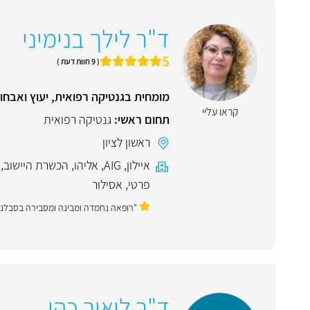
ד"ר לילך בנימיני
5
( 9 חוות דעת )
מומחית בגנטיקה רפואית, יעוץ ואבחון
קראו עליי
תחום ראשי:
גנטיקה רפואית
ראשון לציון
איילון
,
AIG
,
אליהו
,
הכשרת היישוב
,
פרטי
,
אסילור
"רופאה נחמדה ומבינה ומסבירה בסבלנו
ד"ר ליאור כהן