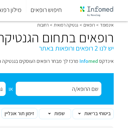
חיפוש רופאים
מילון רפוא
סוף
אינפומד
>
רופאים
>
גנטיקה רפואית
>
רחובות
התפריט
הראשי.
רופאים בתחום הגנטיקה
יש לנו 2 רופאים ורופאות באתר
אינדקס
med
Info
מרכז לך מבחר רופאים העוסקים בגנטיקה ר
או
ביטוחי בריאות
שפות
זימון תור אונליין