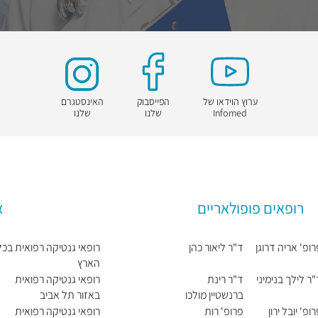
ערוץ הוידאו של
הפייסבוק
האינסטגרם
Infomed
שלנו
שלנו
רופאים פופולאריים
א
ופ' אריה דרוגן
ד"ר ליאור כהן
רופאי גנטיקה רפואית בכל
הארץ
ר לילך בנימיני
ד"ר רינת
רופאי גנטיקה רפואית
ברנשטיין מולכו
באזור תל אביב
ופ' יובל ירון
פרופ' רות
רופאי גנטיקה רפואית