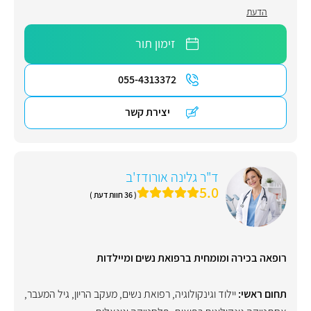
הדעת
זימון תור
055-4313372
יצירת קשר
ד"ר גלינה אורודז'ב
5.0
( 36 חוות דעת )
רופאה בכירה ומומחית ברפואת נשים ומיילדות
תחום ראשי:
יילוד וגינקולוגיה, רפואת נשים
,
מעקב הריון
,
גיל המעבר
,