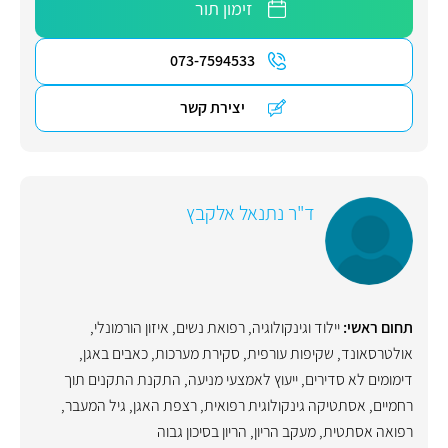
זימון תור
073-7594533
יצירת קשר
ד"ר נתנאל אלקבץ
תחום ראשי:
יילוד וגינקולוגיה, רפואת נשים
,
איזון הורמונלי
,
אולטרסאונד
,
שקיפות עורפית
,
סקירת מערכות
,
כאבים באגן
,
דימומים לא סדירים
,
ייעוץ לאמצעי מניעה
,
התקנת התקנים תוך
רחמיים
,
אסתטיקה גינקולוגית רפואית
,
רצפת האגן
,
גיל המעבר
,
רפואה אסתטית
,
מעקב הריון
,
הריון בסיכון גבוה