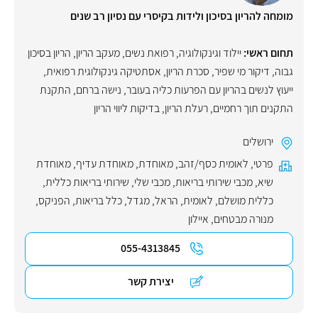
מומחה להריון בסיכון ולידות בקיסרי עם נסיון רב שנים
תחום ראשי:
יילוד וגינקולוגיה, רפואת נשים
,
מעקב הריון
,
הריון בסיכון
גבוה
,
דיקור מי שפיר
,
סכרת הריון
,
אסתטיקה גינקולוגית רפואית
,
ייעוץ לנשים בהריון עם הפרעות כליה בעובר
,
נישה ברחם
,
התקנת
התקנים תוך רחמיים
,
רעלת הריון
,
בדיקות ליווי הריון
ירושלים
פרטי
,
לאומית כסף/זהב
,
מאוחדת
,
מאוחדת עדיף
,
מאוחדת
שיא
,
מכבי שירותי בריאות
,
מכבי שלי
,
שירותי בריאות כללית
,
כללית מושלם
,
לאומית
,
הראל
,
מגדל
,
כלל בריאות
,
הפניקס
,
מנורה מבטחים
,
איילון
055-4313845
יצירת קשר