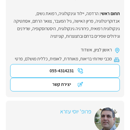
תחום ראשי:
הרדמה
,
יילוד וגינקולוגיה, רפואת נשים
,
אנדוקרינולוגיה
,
פריון האישה
,
גיל המעבר
,
צוואר הרחם
,
אסתטיקה
גינקולוגית רפואית
,
כירורגיה גינקולוגית
,
היסטרוסקופיה
,
שרירנים
וגידולים שפירים ברחם ובחצוצרות
,
קוניזציה
ראשון לציון
,
אשדוד
מכבי שירותי בריאות
,
מאוחדת
,
לאומית
,
כללית מושלם
,
פרטי
055-4314231
יצירת קשר
פרופ' יוסי עזרא