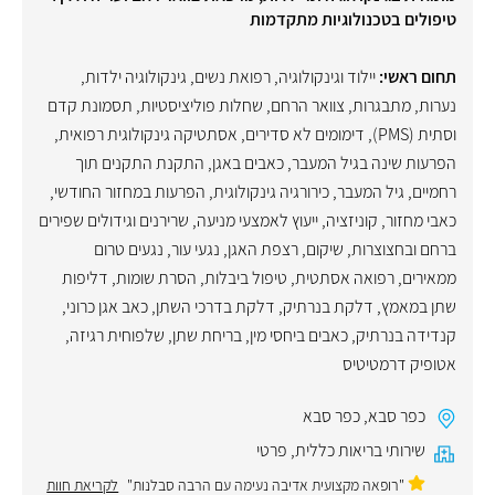
טיפולים בטכנולוגיות מתקדמות
תחום ראשי:
יילוד וגינקולוגיה, רפואת נשים
,
גינקולוגיה ילדות,
נערות, מתבגרות
,
צוואר הרחם
,
שחלות פוליציסטיות
,
תסמונת קדם
וסתית (PMS)
,
דימומים לא סדירים
,
אסתטיקה גינקולוגית רפואית
,
הפרעות שינה בגיל המעבר
,
כאבים באגן
,
התקנת התקנים תוך
רחמיים
,
גיל המעבר
,
כירורגיה גינקולוגית
,
הפרעות במחזור החודשי
,
כאבי מחזור
,
קוניזציה
,
ייעוץ לאמצעי מניעה
,
שרירנים וגידולים שפירים
ברחם ובחצוצרות
,
שיקום
,
רצפת האגן
,
נגעי עור
,
נגעים טרום
ממאירים
,
רפואה אסתטית
,
טיפול ביבלות
,
הסרת שומות
,
דליפות
שתן במאמץ
,
דלקת בנרתיק
,
דלקת בדרכי השתן
,
כאב אגן כרוני
,
קנדידה בנרתיק
,
כאבים ביחסי מין
,
בריחת שתן
,
שלפוחית רגיזה
,
אטופיק דרמטיטיס
כפר סבא
,
כפר סבא
שירותי בריאות כללית
,
פרטי
"רופאה מקצועית אדיבה נעימה עם הרבה סבלנות"
לקריאת חוות