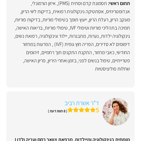
תחום ראשי:
תסמונת קדם וסתית (PMS)
,
איזון הורמונלי
,
אנדומטריוזיס
,
אסתטיקה גינקולוגית רפואית
,
בדיקות ליווי הריון
,
מעקב הריון
,
רעלת הריון
,
ייעוץ תומך בטיפולי פוריות
,
בדיקות פוריות
,
תמיכה בתהליכי פוריות וטיפולי IVF
,
טיפולי פוריות
,
בריאות האישה
,
גינקולוגיה ילדות, נערות, מתבגרות
,
יילוד וגינקולוגיה, רפואת נשים
,
דימומים לא סדירים
,
הפריה חוץ גופית (IVF)
,
הפרעות במחזור
החודשי
,
כאבי מחזור
,
התקנת התקנים תוך רחמיים
,
זיהומים
פטרייתיים
,
טיפול בנשים לפני, בזמן ואחרי היריון
,
פריון האישה
,
שחלות פוליציסטיות
ד"ר אשרת רביב
5
( 8 חוות דעת )
מומחית בגינקולוגיה ומיילדות, מרפאת צוואר רחם ועריה ולדן I