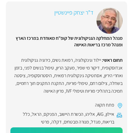
ד"ר יצחק פיינשטיין
מנהל המחלקה הגניקולוגית של קופ"ח מאוחדת במרכז הארץ
ומנהל מרכז בריאות האישה
תחום ראשי:
יילוד וגינקולוגיה, רפואת נשים
,
כירוגיה גניקולוגית
אנדוסקופית
,
דיקור מי שפיר
,
מעקב הריון
,
טיפול בנשים לפני, בזמן
ואחרי היריון
,
אסתטיקה גינקולוגית רפואית
,
היסטרוסקופיה
,
ציסטה
בשחלה
,
צילום רחם
,
טיפולי פוריות
,
התקנת התקנים תוך רחמיים
,
תמיכה בתהליכי פוריות וטיפולי IVF
,
פריון האישה
פתח תקווה
איילון
,
AIG
,
אליהו
,
הכשרת היישוב
,
הפניקס
,
הראל
,
כלל
בריאות
,
מגדל
,
מנורה מבטחים
,
דקלה
,
פרטי