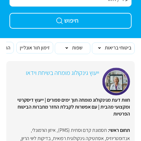
חיפוש
ביטוחי בריאות
שפות
זימון תור אונליין
הרופא
ייעוץ גינקולוג מומחה בשיחת וידאו
חוות דעת מגינקולוג מומחה תוך ימים ספורים | ייעוץ דיסקרטי
ומקצועי מהבית | עם אפשרות לקבלת החזר מחברות הביטוח
הפרטיות
תחום ראשי:
תסמונת קדם וסתית (PMS)
,
איזון הורמונלי
,
אנדומטריוזיס
,
אסתטיקה גינקולוגית רפואית
,
בדיקות ליווי הריון
,