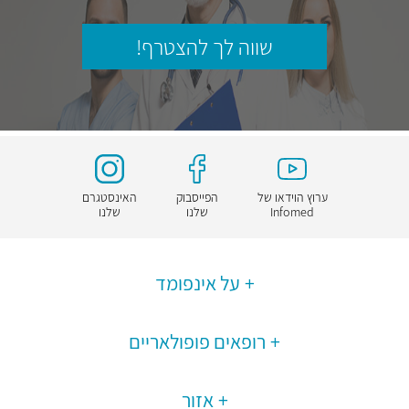
שווה לך להצטרף!
ערוץ הוידאו של
הפייסבוק
האינסטגרם
Infomed
שלנו
שלנו
על אינפומד
רופאים פופולאריים
אזור