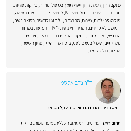
מעקב הריון
,
רעלת הריון
,
ייעוץ תומך בטיפולי פוריות
,
בדיקות פוריות
,
תמיכה בתהליכי פוריות וטיפולי IVF
,
טיפולי פוריות
,
בריאות האישה
,
גינקולוגיה ילדות, נערות, מתבגרות
,
יילוד וגינקולוגיה, רפואת נשים
,
דימומים לא סדירים
,
הפריה חוץ גופית (IVF)
,
הפרעות במחזור
החודשי
,
כאבי מחזור
,
התקנת התקנים תוך רחמיים
,
זיהומים
פטרייתיים
,
טיפול בנשים לפני, בזמן ואחרי היריון
,
פריון האישה
,
שחלות פוליציסטיות
ד"ר נדב אסטמן
רופא בכיר במרכז הרפואי שיבא תל השומר
תחום ראשי:
עור ומין
,
דרמטולוגיה כללית
,
מיפוי שומות
,
בדיקת
שומות (נקודות חן)
,
אבחון מלנומה וסרטן עורי שאינו מלנומה