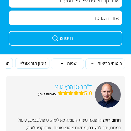
חיפוש
ביטוחי בריאות
שפות
זימון תור אונליין
הרופא
ד"ר רענן הרץ M.D
5.0
( 45 חוות דעת )
תחום ראשי:
רפואה סינית
,
רפואה משלימה
,
טיפול בכאב
,
טיפול
במתח
,
יתר לחץ דם
,
מחלות אוטואימוניות
,
אנדוקרינולוגיה
,