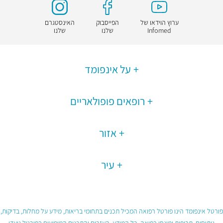
ערוץ הוידאו של
הפייסבוק
האינסטגרם
Infomed
שלנו
שלנו
על אינפומד
רופאים פופולאריים
אזור
עיר
פורטל אינפומד הינו פורטל רפואה המכיל תכנים בתחומי בריאות, מידע על מחלות, בדיקות,
ניתוחים, תרופות ומונחי רפואה. כל המידע, העזרים והתכנים המופיעים בפורטל נועדו