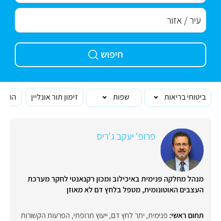
חיפוש
ביטוחי בריאות
שפות
זימון תור אונליין
הרופא
פרופ' יעקב ג'ריס
מנהל מחלקה פנימית באיכילוב ומכון רקנאנטי לחקר מערכת
העצבים האוטונומית, מטפל בלחץ דם לא מאוזן
תחום ראשי:
פנימית
,
יתר לחץ דם
,
ייעוץ תרופתי
,
הפרעות הקשורות