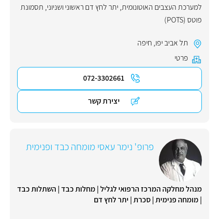
למערכת העצבים האוטונומית
,
יתר לחץ דם ראשוני ושניוני
,
תסמונת
פוטס (POTS)
תל אביב יפו
,
חיפה
פרטי
072-3302661
יצירת קשר
פרופ' נימר עאסי מומחה כבד ופנימית
מנהל מחלקה המרכז הרפואי לגליל | מחלות כבד | השתלות כבד
| מומחה פנימית | סכרת | יתר לחץ דם