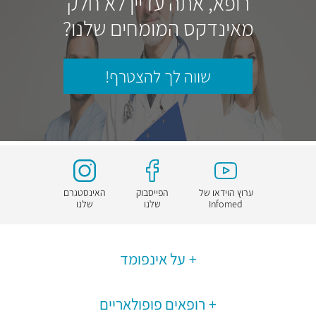
רופא, אתה עדיין לא חלק
מאינדקס המומחים שלנו?
שווה לך להצטרף!
ערוץ הוידאו של
הפייסבוק
האינסטגרם
Infomed
שלנו
שלנו
על אינפומד
רופאים פופולאריים