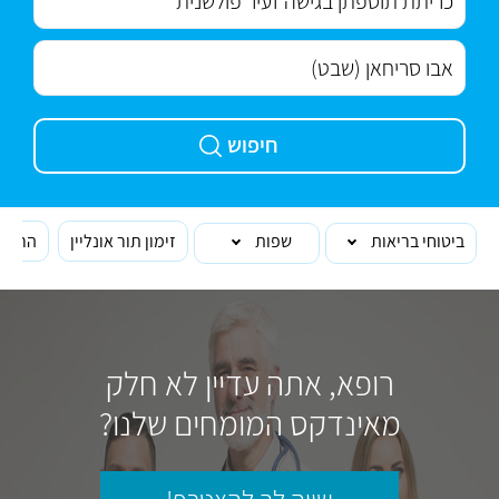
חיפוש
ביטוחי בריאות
שפות
זימון תור אונליין
הרופא
רופא, אתה עדיין לא חלק
מאינדקס המומחים שלנו?