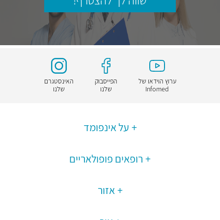
שווה לך להצטרף!
ערוץ הוידאו של
הפייסבוק
האינסטגרם
Infomed
שלנו
שלנו
על אינפומד
רופאים פופולאריים
אזור