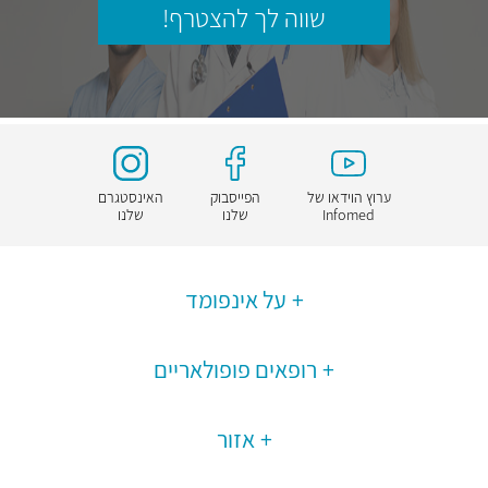
שווה לך להצטרף!
ערוץ הוידאו של
הפייסבוק
האינסטגרם
Infomed
שלנו
שלנו
על אינפומד
רופאים פופולאריים
אזור