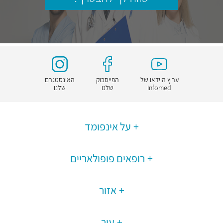
ערוץ הוידאו של
הפייסבוק
האינסטגרם
Infomed
שלנו
שלנו
על אינפומד
רופאים פופולאריים
אזור
עיר