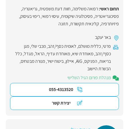
תחום ראשי:
רפואה משלימה
,
חוות דעת משפטית
,
גריאטריה
,
פסיכוגריאטריה
,
פסיכולוגיה שיקומית
,
עיסוי רפואי
,
ריפוי בעיסוק
,
פיזיותרפיה
,
קלינאית תקשורת
,
תזונה
באר יעקב
פרטי
,
כללית מושלם
,
לאומית כסף/זהב
,
מכבי שלי
,
מגן
כסף/זהב
,
מאוחדת שיא
,
מאוחדת עדיף
,
הראל
,
מגדל
,
כלל
בריאות
,
הפניקס
,
AIG
,
איילון
,
ביטוח ישיר
,
מנורה מבטחים
,
הכשרת היישוב
מנהלת פורום הגיל השלישי
055-4313520
יצירת קשר