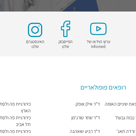
ערוץ הוידאו של
הפייסבוק
האינסטגרם
Infomed
שלנו
שלנו
רופאים פופולאריים
את שיניים האומה
ד"ר אילן אופק
כירורגיית פה ולסת
הארץ
נבות גבעול
ד"ר שחר טורג'מן
כירורגיית פה ולסת
תל אביב
ורדה חאג'
ד"ר רביע שואהנה
כירורגיית פה ולסת