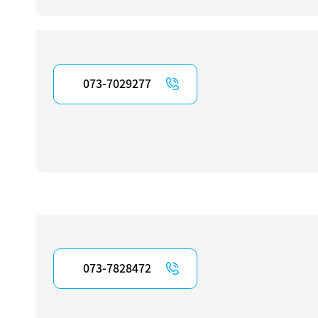
073-7029277
073-7828472