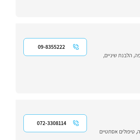
09-8355222
ה
,
הלבנת שיניים
,
072-3308114
ה
,
טיפולים אסתטיים