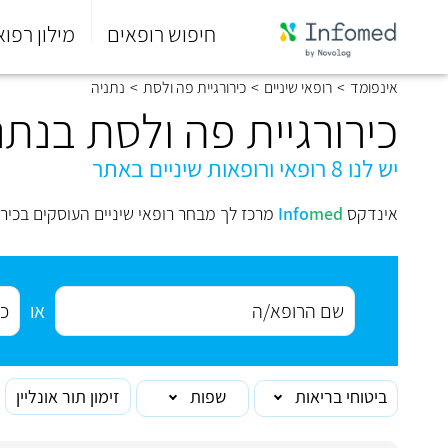
חיפוש רופאים
מילון רפוא
סוף
אינפומד
>
רופאי שיניים
>
כירורגיית פה ולסת
>
נתניה
התפריט
הראשי.
כירורגיית פה ולסת בנתנ
יש לנו 8 רופאי ורופאות שיניים באתר
אינדקס
med
Info
מרכז לך מבחר רופאי שיניים העוסקים בכירו
או
ביטוחי בריאות
שפות
זימון תור אונליין