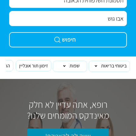
חיפוש
ביטוחי בריאות
שפות
זימון תור אונליין
הרופא
רופא, אתה עדיין לא חלק
מאינדקס המומחים שלנו?