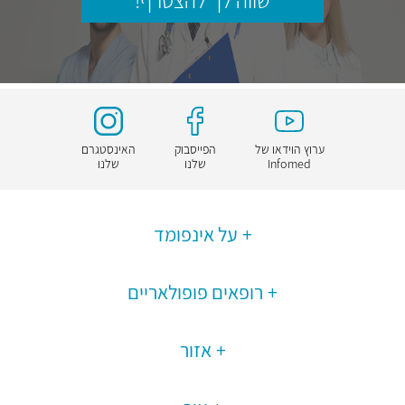
שווה לך להצטרף!
ערוץ הוידאו של
הפייסבוק
האינסטגרם
Infomed
שלנו
שלנו
על אינפומד
רופאים פופולאריים
אזור