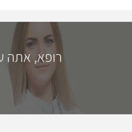
רופא, אתה ע