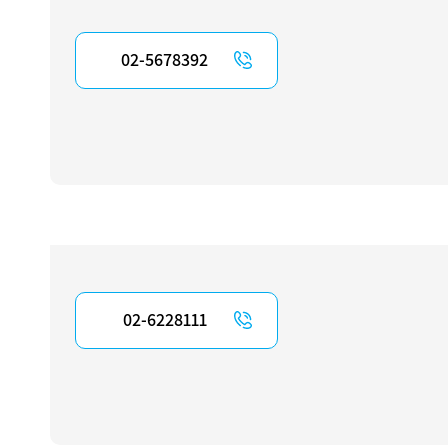
02-5678392
02-6228111