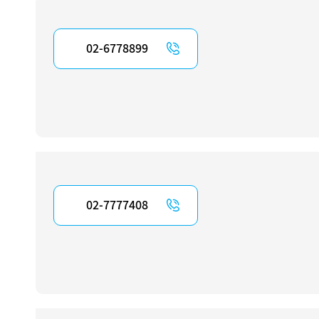
02-6778899
02-7777408