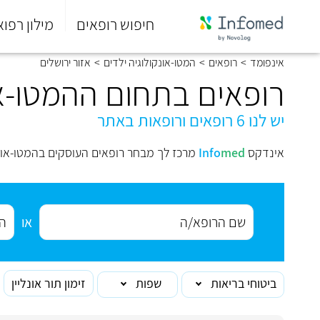
חיפוש רופאים
מילון רפוא
סוף
אינפומד
>
רופאים
>
המטו-אונקולוגיה ילדים
>
אזור ירושלים
התפריט
הראשי.
רופאים בתחום ההמטו-אונ
יש לנו 6 רופאים ורופאות באתר
אינדקס
med
Info
מרכז לך מבחר רופאים העוסקים בהמטו-אונקו
או
ביטוחי בריאות
שפות
זימון תור אונליין