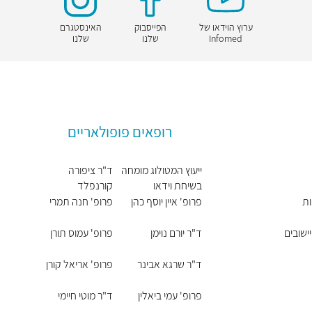
ערוץ הוידאו של
הפייסבוק
האינסטגרם
Infomed
שלנו
שלנו
רופאים פופולאריים
ייעוץ המטולוג מומחה
ד"ר ציפורה
בשיחת וידאו
קורנפלד
ות
פרופ' איין יוסף כהן
פרופ' חנה תמרי
ישובים
ד"ר יורם נוימן
פרופ' עמוס תורן
ד"ר שרגא אבינר
פרופ' אריאל קורן
פרופ' עמי ביאלין
ד"ר מוטי חיימי