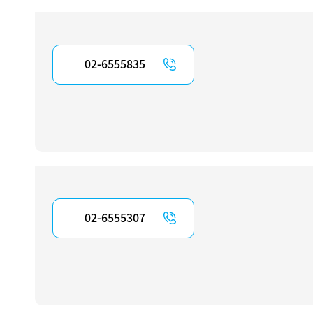
02-6555835
02-6555307