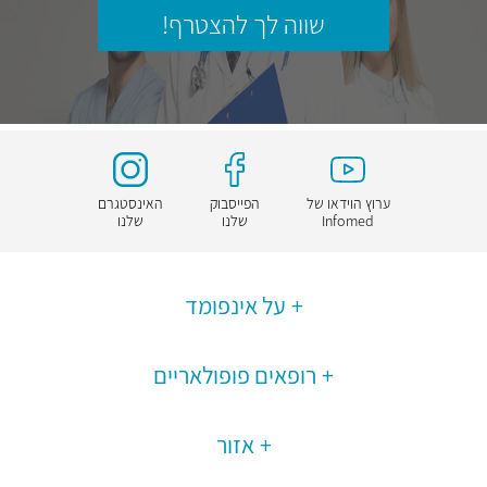
שווה לך להצטרף!
ערוץ הוידאו של
הפייסבוק
האינסטגרם
Infomed
שלנו
שלנו
על אינפומד
רופאים פופולאריים
אזור