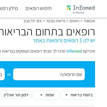
חיפוש רופאים
מילון רפוא
סוף
אינפומד
>
רופאים
>
בריאות הציבור
>
אזור תל אביב
התפריט
הראשי.
רופאים בתחום הבריאות 
יש לנו 1 רופאים ורופאות באתר
אינדקס
med
Info
מרכז לך מבחר רופאים העוסקים בבריאות הצ
או
ביטוחי בריאות
שפות
זימון תור אונליין