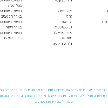
ד"ר ערן קופל
רופאי בריאות הצ
בכל הארץ
פרופ' איתמר
רופאי בריאות הצ
גרוטו
באזור תל אביב
שובים
מרפאת
רופאי בריאות הצ
MEDASSIST
באזור חיפה
מדאסיסט
פרופ' אבשלום
רופאי בריאות הצ
סטרולוב
באזור ירושלים
ד"ר אודי קלינר
 בתחומי בריאות, מידע על מחלות, בדיקות, ניתוחים, תרופות ומונחי רפואה. כל המידע, ה
חוות דעת או תחליף להתייעצות עם מומחה. שימוש בפורטל אינו מחליף את אחריות המשתמש 
ובכפוף לתנאי השימוש בפורטל.