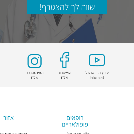
שווה לך להצטרף!
ערוץ הוידאו של
הפייסבוק
האינסטגרם
Infomed
שלנו
שלנו
רופאים
אזור
פופולאריים