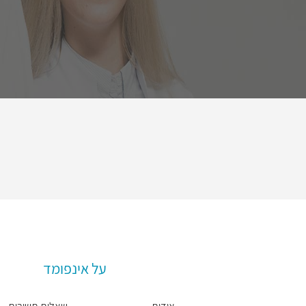
על אינפומד