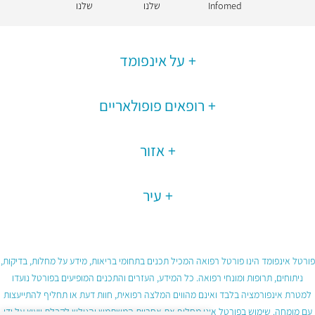
Infomed
שלנו
שלנו
על אינפומד
רופאים פופולאריים
אזור
עיר
פורטל אינפומד הינו פורטל רפואה המכיל תכנים בתחומי בריאות, מידע על מחלות, בדיקות,
ניתוחים, תרופות ומונחי רפואה. כל המידע, העזרים והתכנים המופיעים בפורטל נועדו
למטרת אינפורמציה בלבד ואינם מהווים המלצה רפואית, חוות דעת או תחליף להתייעצות
עם מומחה. שימוש בפורטל אינו מחליף את אחריות המשתמש והגולש לקבלת ייעוץ על ידי