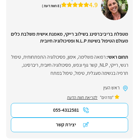
4.9
( 8 חוות דעת )
מטפלת בריביברסינג בשילוב רייקי, מאמנת אישית משלבת כלים
מעולם הטיפול בשיטת N.L.P ופסיכולוגיה חיובית
תחום ראשי:
רפואה משלימה
,
אימון
,
פסיכולוגיה התפתחותית
,
טיפול
רגשי
,
רייקי
,
NLP
,
קשר גוף ונפש
,
פסיכולוגיה חיובית
,
ריברסינג
,
תרפיה בנשימה מעגלית
,
טיפול
,
טיפול במתח
ראש העין
"מדהים"
לקריאת חוות הדעת
055-4312581
יצירת קשר