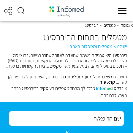
אינפומד
>
מטפלים
>
ריברסינג
מטפלים בתחום הריברסינג
יש לנו 6 מטפלים ומטפלות באתר
ריברסינג היא טכניקת נשימה שנועדה לעזור לשחרר רגשות. זהו טיפול
השייך ל
רפואה משלימה
והוא מיועד להפרעת התקשרות תגובתית (RAD)
– חסכים בטיפול ואהבה בגיל צעיר אשר מקשים ביצירת הקשרויות בריאות.
האינדקס שלנו מכיל מגוון מטפלים/ות בריברסינג, אשר ניתן ליצור עימם/ן
קשר...
קרא עוד
אינדקס
med
Info
מרכז לך מבחר מטפלים העוסקים בריברסינג ברחבי
הארץ לבחירתך.
או