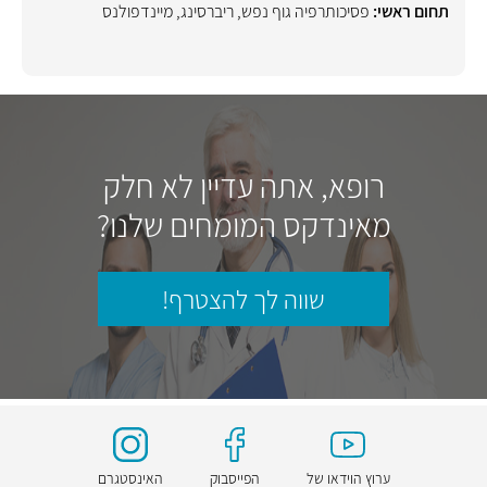
תחום ראשי:
פסיכותרפיה גוף נפש
,
ריברסינג
,
מיינדפולנס
רופא, אתה עדיין לא חלק
מאינדקס המומחים שלנו?
שווה לך להצטרף!
ערוץ הוידאו של
הפייסבוק
האינסטגרם