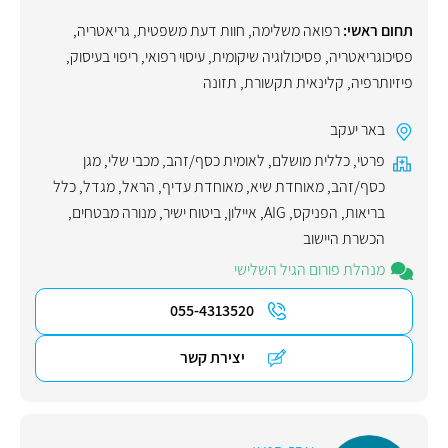
תחום ראשי:
רפואה משלימה
,
חוות דעת משפטית
,
גריאטריה
,
פסיכוגריאטריה
,
פסיכולוגיה שיקומית
,
עיסוי רפואי
,
ריפוי בעיסוק
,
פיזיותרפיה
,
קלינאית תקשורת
,
תזונה
באר יעקב
פרטי
,
כללית מושלם
,
לאומית כסף/זהב
,
מכבי שלי
,
מגן
כסף/זהב
,
מאוחדת שיא
,
מאוחדת עדיף
,
הראל
,
מגדל
,
כלל
בריאות
,
הפניקס
,
AIG
,
איילון
,
ביטוח ישיר
,
מנורה מבטחים
,
הכשרת היישוב
מנהלת פורום הגיל השלישי
055-4313520
יצירת קשר