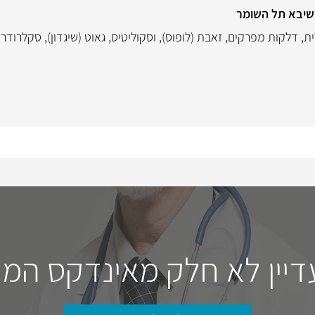
שיבא תל השומר
ית
,
דלקות מפרקים
,
זאבת (לופוס)
,
וסקוליטיס
,
גאוט (שיגדון)
,
סקלרודר
דיין לא חלק מאינדקס המו