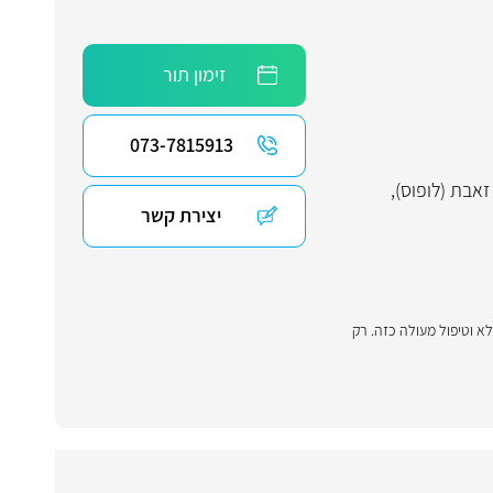
זימון תור
073-7815913
זאבת (לופוס)
,
יצירת קשר
א וטיפול מעולה כזה. רק