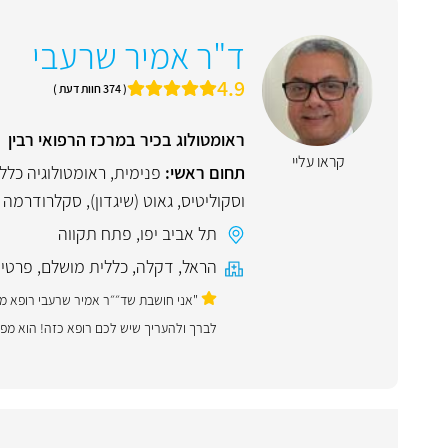
ד"ר אמיר שרעבי
4.9
( 374 חוות דעת )
ראומטולוג בכיר במרכז הרפואי רבין
קראו עליי
תחום ראשי:
פנימית
,
ראומטולוגיה כלל
וסקוליטיס
,
גאוט (שיגדון)
,
סקלרודרמה
תל אביב יפו
,
פתח תקווה
הראל
,
דקלה
,
כללית מושלם
,
פרטי
"אני חושבת שד״״ר אמיר שרעבי רופא מעו
לברך ולהעריך שיש לכם רופא כזה! הוא מפ