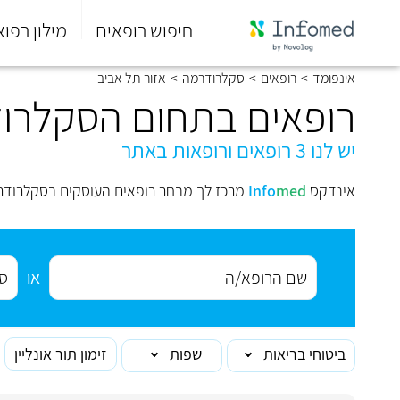
חיפוש רופאים
מילון רפוא
סוף
אינפומד
>
רופאים
>
סקלרודרמה
>
אזור תל אביב
התפריט
הראשי.
רופאים בתחום הסקלרוד
יש לנו 3 רופאים ורופאות באתר
אינדקס
med
Info
מרכז לך מבחר רופאים העוסקים בסקלרודרמ
או
ביטוחי בריאות
שפות
זימון תור אונליין