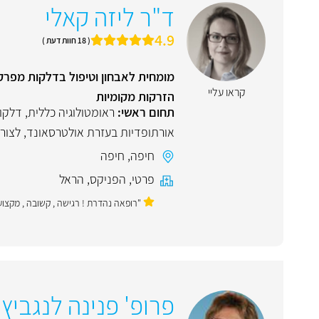
ד"ר ליזה קאלי
4.9
( 18 חוות דעת )
מומחית לאבחון וטיפול בדלקות מפרק
קראו עליי
הזרקות מקומיות
תחום ראשי:
ראומטולוגיה כללית
,
דלקו
אורתופדיות בעזרת אולטרסאונד, לצורך 
חיפה
,
חיפה
פרטי
,
הפניקס
,
הראל
"רופאה נהדרת ! רגישה , קשובה , מקצועי
פרופ' פנינה לנגביץ'