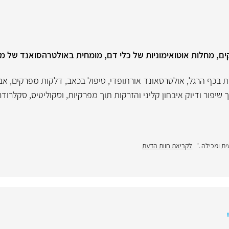
ים, מחלות אוטואימוניות של כלי דם, מומחית באולטרהסואנד של מפ
ת בכף הרגל
,
אולטרסאונד אורתופדי
,
טיפול בכאב
,
דלקות מפרקים
,
אבח
שיפור ודיוק איבחון קליני והזרקות תוך מפרקיות
,
וסקוליטיס
,
סקלרודר
ת ומכילה ."
לקריאת חוות הדעת