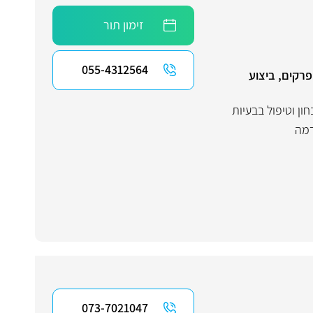
זימון תור
055-4312564
רקים, ביצוע
ון וטיפול בבעיות
מה
073-7021047