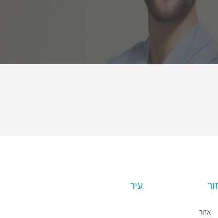
ור
עיר
אזור
ת