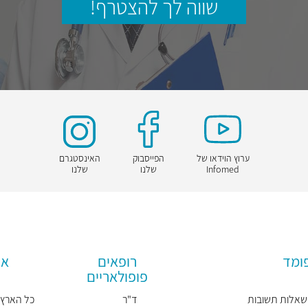
שווה לך להצטרף!
ערוץ הוידאו של
הפייסבוק
האינסטגרם
Infomed
שלנו
שלנו
פומד
רופאים
אז
פופולאריים
שאלות תשובות
ד"ר
כל הארץ