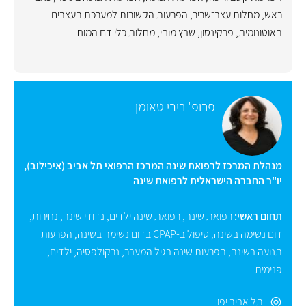
ראש
,
מחלות עצב־שריר
,
הפרעות הקשורות למערכת העצבים
האוטונומית
,
פרקינסון
,
שבץ מוחי
,
מחלות כלי דם המוח
פרופ' ריבי טאומן
מנהלת המרכז לרפואת שינה המרכז הרפואי תל אביב (איכילוב),
יו"ר החברה הישראלית לרפואת שינה
תחום ראשי:
רפואת שינה
,
רפואת שינה ילדים
,
נדודי שינה
,
נחירות
,
דום נשימה בשינה
,
טיפול ב-CPAP בדום נשימה בשינה
,
הפרעות
תנועה בשינה
,
הפרעות שינה בגיל המעבר
,
נרקולפסיה
,
ילדים
,
פנימית
תל אביב יפו