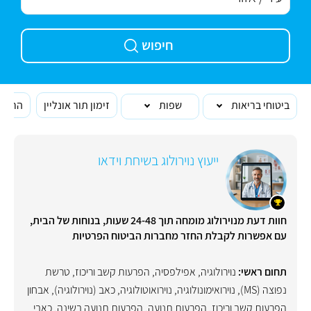
חיפוש
ביטוחי בריאות
שפות
זימון תור אונליין
הרופא
ייעוץ נוירולוג בשיחת וידאו
חוות דעת מנוירולוג מומחה תוך 24-48 שעות, בנוחות של הבית,
עם אפשרות לקבלת החזר מחברות הביטוח הפרטיות
תחום ראשי:
נוירולוגיה
,
אפילפסיה
,
הפרעות קשב וריכוז
,
טרשת
נפוצה (MS)
,
נוירואימונולוגיה
,
נוירואוטולוגיה
,
כאב (נוירולוגיה)
,
אבחון
הפרעות קשב וריכוז
,
הפרעות תנועה
,
הפרעות תנועה בשינה
,
כאבי