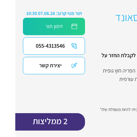
סאונד
תור פנוי קרוב: 07.08.26 10:30
זימון תור
055-4313546
אסותא רמת החייל | אפשרות לקבלת החזר על
יצירת קשר
הפריה חוץ גופית
 עורפית
יתי להיות מטופלת שלו"
2 ממליצות