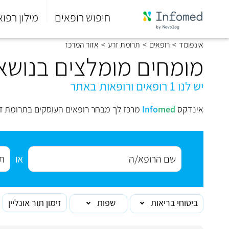
חיפוש רופאים
מילון רפוא
סוף
אינפומד
>
רופאים
>
תרומת זרע
>
אזור המרכז
התפריט
הראשי.
מומחים מומלצים בנושא
יש לנו 1 רופאים ורופאות באתר
אינדקס
med
Info
מרכז לך מבחר רופאים העוסקים בתרומת זר
או
ביטוחי בריאות
שפות
זימון תור אונליין