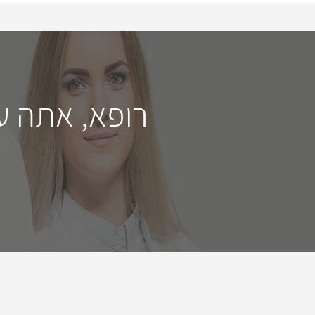
רופא, אתה ע