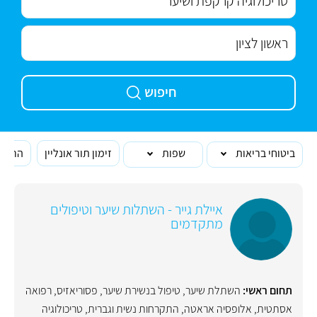
חיפוש
ביטוחי בריאות
שפות
זימון תור אונליין
הרופא
איילת גייר - השתלות שיער וטיפולים
מתקדמים
תחום ראשי:
השתלת שיער
,
טיפול בנשירת שיער
,
פסוריאזיס
,
רפואה
אסתטית
,
אלופסיה אראטה
,
התקרחות נשית וגברית
,
טריכולוגיה