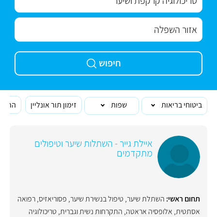
חיפוש
ביטוחי בריאות
שפות
זימון תור אונליין
הרופא
איילת גייר - השתלות שיער וטיפולים
מתקדמים
תחום ראשי:
השתלת שיער
,
טיפול בנשירת שיער
,
פסוריאזיס
,
רפואה
אסתטית
,
אלופסיה אראטה
,
התקרחות נשית וגברית
,
טריכולוגיה