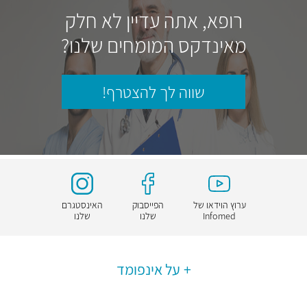
רופא, אתה עדיין לא חלק
מאינדקס המומחים שלנו?
שווה לך להצטרף!
ערוץ הוידאו של
הפייסבוק
האינסטגרם
Infomed
שלנו
שלנו
על אינפומד