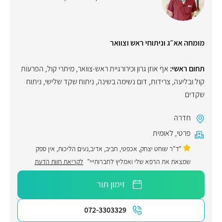
מומחה אא״ג וניתוחי ראש וצוואר
תחום ראשי:
אף אוזן גרון וכירורגיית ראש-צוואר
,
מיתרי קול
,
הפרעות
קול ובליעה
,
צרידות
,
דום נשימה בשינה
,
ניתוח שקד שלישי
,
ניתוח
שקדים
חדרה
פרטי
,
לאומית
"ד"ר שוחט יצחק, אכפטי, חביב, אדיב,נעים הליכות, אין ספק
שמצאת את הרפא שלי ואמליץ לחברותייי"
לקריאת חוות הדעת
זימון תור
072-3303329