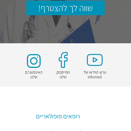
שווה לך להצטרף!
ערוץ הוידאו של
הפייסבוק
האינסטגרם
Infomed
שלנו
שלנו
רופאים פופולאריים