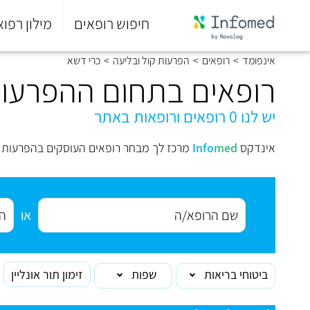
חיפוש רופאים
מילון רפוא
סוף
אינפומד
>
רופאים
>
הפרעות קול ובליעה
>
כרי דשא
התפריט
הראשי.
רופאים בתחום ההפרעות
יש לנו 0 רופאים ורופאות באתר
אינדקס
med
Info
מרכז לך מבחר רופאים העוסקים בהפרעות ק
או
ביטוחי בריאות
שפות
זימון תור אונליין