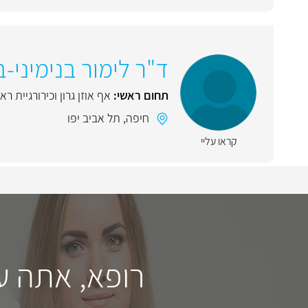
ד"ר לימור בנימיני-ב
תחום ראשי:
אף אוזן גרון וכירורגיית רא
חיפה
,
תל אביב יפו
קראו עליי
רופא, אתה ע