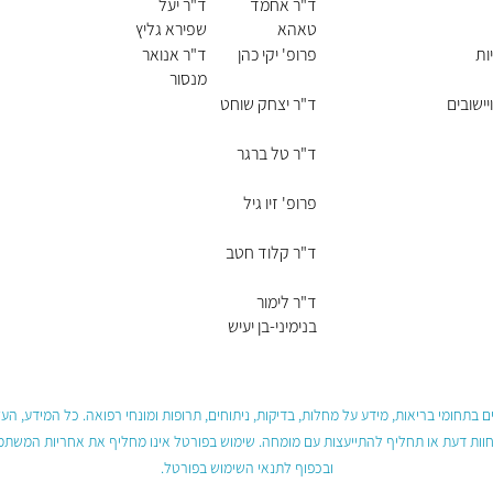
ד"ר אחמד
ד"ר יעל
טאהא
שפירא גליץ
ות
פרופ' יקי כהן
ד"ר אנואר
מנסור
יישובים
ד"ר יצחק שוחט
ד"ר טל ברגר
פרופ' זיו גיל
ד"ר קלוד חטב
ד"ר לימור
בנימיני-בן יעיש
 בתחומי בריאות, מידע על מחלות, בדיקות, ניתוחים, תרופות ומונחי רפואה. כל המידע, ה
חוות דעת או תחליף להתייעצות עם מומחה. שימוש בפורטל אינו מחליף את אחריות המשתמש 
ובכפוף לתנאי השימוש בפורטל.