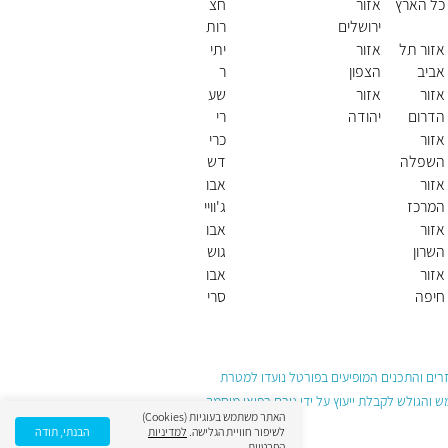
כל הארץ
אזור
חצ
ירושלים
רות
חול
אזור תל
אזור
יתי
דה
אביב
הצפון
ר
אזור
אזור
שע
הדרום
יהודה
רי
ושומרון
תקו
אזור
כרי
וה
השפלה
דש
א
אזור
אבו
המרכז
ג'וויי
עד
אזור
אבו
(ש
השרון
גוש
בט)
אזור
אבו
חיפה
סרי
חאן
(ש
בט)
עזרים והתכנים המופיעים בפורטל נועדו למטרת
והגולש לקבלת ייעוץ על ידי גורם רפואי מוסמך
האתר משתמש בעוגיות (Cookies)
לשיפור חוויית הגלישה.
למדיניות
הבנתי, תודה
הפרטיות