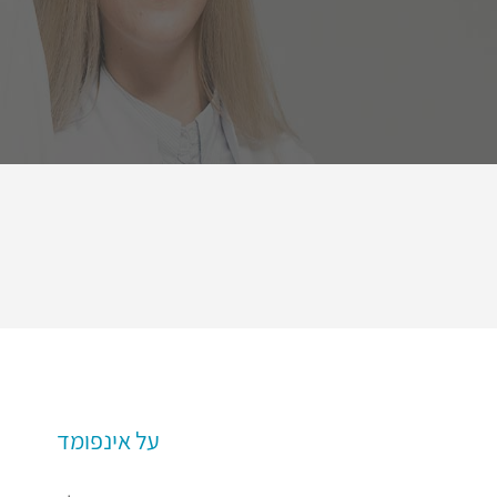
על אינפומד