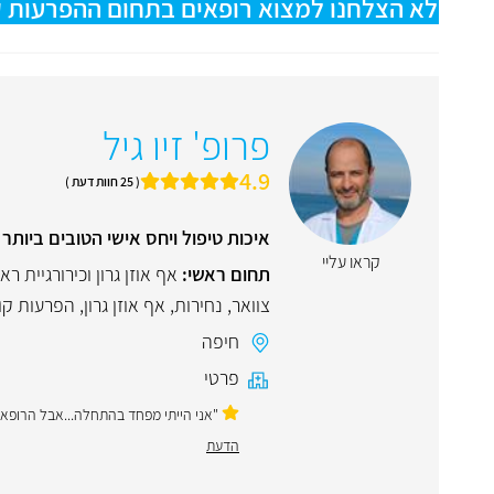
לא הצלחנו למצוא רופאים בתחום ההפרעות קול
פרופ' זיו גיל
4.9
( 25 חוות דעת )
איכות טיפול ויחס אישי הטובים ביותר
קראו עליי
תחום ראשי:
אף אוזן גרון וכירורגיית רא
צוואר
,
נחירות
,
אף אוזן גרון
,
הפרעות קול
חיפה
פרטי
"אני הייתי מפחד בהתחלה...אבל הרופא 
הדעת